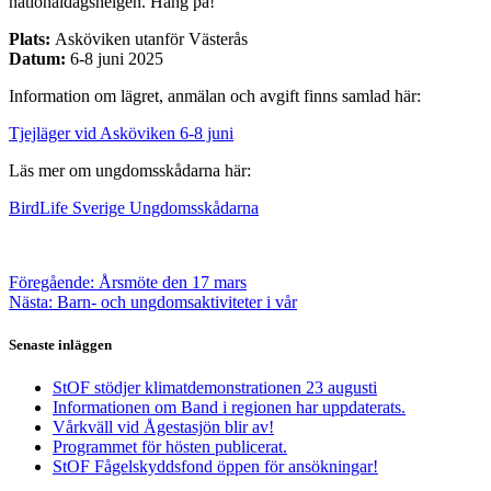
nationaldagshelgen. Häng på!
Plats:
Asköviken utanför Västerås
Datum:
6-8 juni 2025
Information om lägret, anmälan och avgift finns samlad här:
Tjejläger vid Asköviken 6-8 juni
Läs mer om ungdomsskådarna här:
BirdLife Sverige Ungdomsskådarna
Inläggsnavigering
Föregående
Föregående:
Årsmöte den 17 mars
Nästa
inlägg:
Nästa:
Barn- och ungdomsaktiviteter i vår
inlägg:
Senaste inläggen
StOF stödjer klimatdemonstrationen 23 augusti
Informationen om Band i regionen har uppdaterats.
Vårkväll vid Ågestasjön blir av!
Programmet för hösten publicerat.
StOF Fågelskyddsfond öppen för ansökningar!