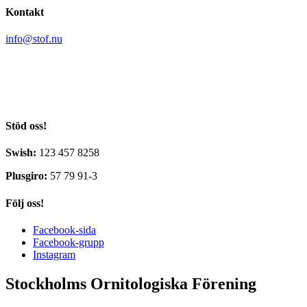
Kontakt
info@stof.nu
Stockholms Ornitologiska Förening
c/o Yvonne Blombäck
Sikvägen 61
135 41 Tyresö
Stöd oss!
Swish:
123 457 8258
Plusgiro:
57 79 91-3
Följ oss!
Facebook-sida
Facebook-grupp
Instagram
Stockholms Ornitologiska Förening