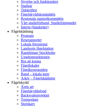
Styrelse och funktionärer
Stadgar
Tidskriften
Fågelskyddskommittén
Regionala rapportkommittén
Vårt studieförbund, Studiefrämjandet
Internt (blanketter)
Fågelskådning
Program
Reserapporter
Lokala föreningar
Landsorts fågelstation
Rapphönan Stockholm
Ungdomssektionen
Bra att kunna
Fågellokaler
Fågelkrogsguiden
Band – lokala larm
Arkiv – Fågelskådning
Fågelskydd
Årets art
Fågelskyddsfond
Backsvaleprojektet
Tornseglare
Storskarv