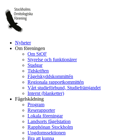
Hoppa
till
innehåll
Nyheter
Om föreningen
Om StOF
Styrelse och funktionärer
Stadgar
Tidskriften
Fågelskyddskommittén
Regionala rapportkommittén
Vårt studieförbund, Studiefrämjandet
Internt (blanketter)
Fågelskådning
Program
Reserapporter
Lokala föreningar
Landsorts fågelstation
Rapphönan Stockholm
Ungdomssektionen
Bra att kunna