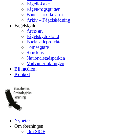
Fågellokaler
Fågelkrogsguiden
Band – lokala larm
Arkiv – Fågelskådning
Fågelskydd
Årets art
Fågelskyddsfond
Backsvaleprojektet
Tornseglare
Storskarv
Nationalstadsparken
Midvinterräkningen
Bli medlem
Kontakt
Nyheter
Om föreningen
Om StOF