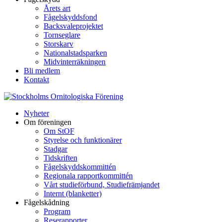
Årets art
Fågelskyddsfond
Backsvaleprojektet
Tornseglare
Storskarv
Nationalstadsparken
Midvinterräkningen
Bli medlem
Kontakt
Nyheter
Om föreningen
Om StOF
Styrelse och funktionärer
Stadgar
Tidskriften
Fågelskyddskommittén
Regionala rapportkommittén
Vårt studieförbund, Studiefrämjandet
Internt (blanketter)
Fågelskådning
Program
Reserapporter