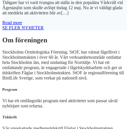
Tidigare har vi varit tvungna att ställa in den populära Vårkväll vid
Ågestasjön som skulle avlöpt tisdag 12 maj. Nu är vi väldigt glada
att meddela att aktiviteten blir av[…]
Read more
SE FLER NYHETER
Om föreningen
Stockholms Ornitologiska Förening, StOF, har värnat fågellivet i
Stockholmstrakten i över 60 år. Vårt verksamhetsområde omfattar
hela Stockholms län, med undantag för Norrtälje. Vi har ett
omfattande program, är engagerade i fågelskyddsarbete och ger ut
tidskriften Fåglar i Stockholmstrakten. StOF är regionalförening till
BirdLife Sverige, som verkar på nationell nivå.
Program
Vi har ett omfångsrikt program med aktiviteter som passar såväl
nybörjare som erfarna.
Tidskrift
Vår uppskattade medlemstidskrift Fåglar i Stockholmstrakten