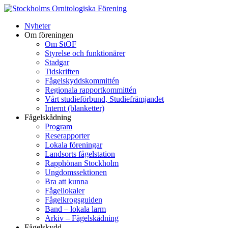
Hoppa
till
Nyheter
innehåll
Om föreningen
Om StOF
Styrelse och funktionärer
Stadgar
Tidskriften
Fågelskyddskommittén
Regionala rapportkommittén
Vårt studieförbund, Studiefrämjandet
Internt (blanketter)
Fågelskådning
Program
Reserapporter
Lokala föreningar
Landsorts fågelstation
Rapphönan Stockholm
Ungdomssektionen
Bra att kunna
Fågellokaler
Fågelkrogsguiden
Band – lokala larm
Arkiv – Fågelskådning
Fågelskydd