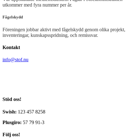
utkommer med fyra nummer per år.
Fågelskydd
Föreningen jobbar aktivt med fågelskydd genom olika projekt,
inventeringar, kunskapsspridning, och remissvar.
Kontakt
info@stof.nu
Stockholms Ornitologiska Förening
c/o Yvonne Blombäck
Sikvägen 61
135 41 Tyresö
Stöd oss!
Swish:
123 457 8258
Plusgiro:
57 79 91-3
Följ oss!