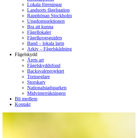
Lokala föreningar
Landsorts fågelstation
Rapphönan Stockholm
Ungdomssektionen
Bra att kunna
Fågellokaler
Fågelkrogsguiden
Band – lokala larm
Arkiv – Fågelskådning
Fågelskydd
Årets art
Fågelskyddsfond
Backsvaleprojektet
Tornseglare
Storskarv
Nationalstadsparken
Midvinterräkningen
Bli medlem
Kontakt