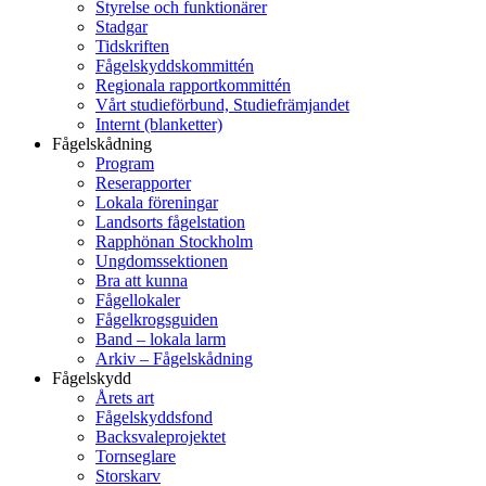
Styrelse och funktionärer
Stadgar
Tidskriften
Fågelskyddskommittén
Regionala rapportkommittén
Vårt studieförbund, Studiefrämjandet
Internt (blanketter)
Fågelskådning
Program
Reserapporter
Lokala föreningar
Landsorts fågelstation
Rapphönan Stockholm
Ungdomssektionen
Bra att kunna
Fågellokaler
Fågelkrogsguiden
Band – lokala larm
Arkiv – Fågelskådning
Fågelskydd
Årets art
Fågelskyddsfond
Backsvaleprojektet
Tornseglare
Storskarv