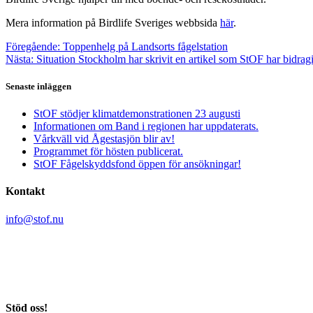
Mera information på Birdlife Sveriges webbsida
här
.
Inläggsnavigering
Föregående
Föregående:
Toppenhelg på Landsorts fågelstation
Nästa
inlägg:
Nästa:
Situation Stockholm har skrivit en artikel som StOF har bidragit
inlägg:
Senaste inläggen
StOF stödjer klimatdemonstrationen 23 augusti
Informationen om Band i regionen har uppdaterats.
Vårkväll vid Ågestasjön blir av!
Programmet för hösten publicerat.
StOF Fågelskyddsfond öppen för ansökningar!
Kontakt
info@stof.nu
Stockholms Ornitologiska Förening
c/o Yvonne Blombäck
Sikvägen 61
135 41 Tyresö
Stöd oss!