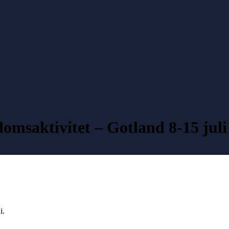
omsaktivitet – Gotland 8-15 juli
i.