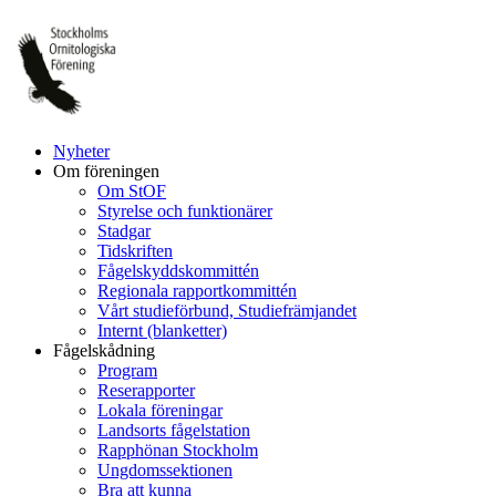
Hoppa
till
innehåll
Nyheter
Om föreningen
Om StOF
Styrelse och funktionärer
Stadgar
Tidskriften
Fågelskyddskommittén
Regionala rapportkommittén
Vårt studieförbund, Studiefrämjandet
Internt (blanketter)
Fågelskådning
Program
Reserapporter
Lokala föreningar
Landsorts fågelstation
Rapphönan Stockholm
Ungdomssektionen
Bra att kunna