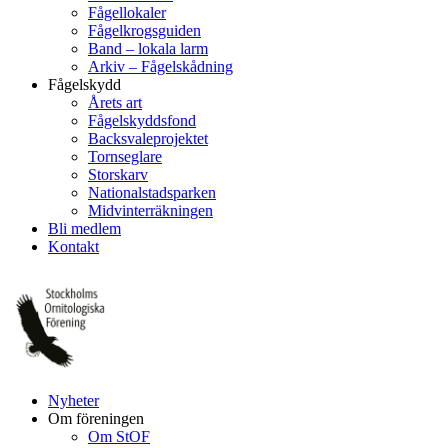
Fågellokaler
Fågelkrogsguiden
Band – lokala larm
Arkiv – Fågelskådning
Fågelskydd
Årets art
Fågelskyddsfond
Backsvaleprojektet
Tornseglare
Storskarv
Nationalstadsparken
Midvinterräkningen
Bli medlem
Kontakt
Nyheter
Om föreningen
Om StOF