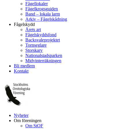
Fågellokaler
Fågelkrogsguiden
Band – lokala larm
Arkiv – Fågelskådning
Fågelskydd
Årets art
Fågelskyddsfond
Backsvaleprojektet
Tornseglare
Storskarv
Nationalstadsparken
Midvinterräkningen
Bli medlem
Kontakt
Nyheter
Om föreningen
Om StOF