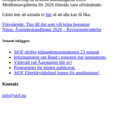
Medlemsavgifterna för 2026 föreslås vara oförändrade.
Glöm inte att anmäla er
här
så att alla kan få fika.
Inläggsnavigering
Föregående
Föregående:
Tips till dig som vill köpa begagnat
Nästa
inlägg:
Nästa:
Årsmöteshandlingar 2026 – Revisionsberättelse
inlägg:
Senaste inläggen
StOF stödjer klimatdemonstrationen 23 augusti
Informationen om Band i regionen har uppdaterats.
Vårkväll vid Ågestasjön blir av!
Programmet för hösten publicerat.
StOF Fågelskyddsfond öppen för ansökningar!
Kontakt
info@stof.nu
Stockholms Ornitologiska Förening
c/o Yvonne Blombäck
Sikvägen 61
135 41 Tyresö