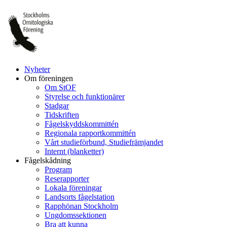
Hoppa
till
innehåll
Nyheter
Om föreningen
Om StOF
Styrelse och funktionärer
Stadgar
Tidskriften
Fågelskyddskommittén
Regionala rapportkommittén
Vårt studieförbund, Studiefrämjandet
Internt (blanketter)
Fågelskådning
Program
Reserapporter
Lokala föreningar
Landsorts fågelstation
Rapphönan Stockholm
Ungdomssektionen
Bra att kunna