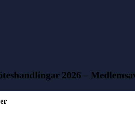
teshandlingar 2026 – Medlemsav
ter