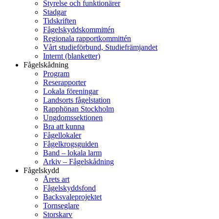
Styrelse och funktionärer
Stadgar
Tidskriften
Fågelskyddskommittén
Regionala rapportkommittén
Vårt studieförbund, Studiefrämjandet
Internt (blanketter)
Fågelskådning
Program
Reserapporter
Lokala föreningar
Landsorts fågelstation
Rapphönan Stockholm
Ungdomssektionen
Bra att kunna
Fågellokaler
Fågelkrogsguiden
Band – lokala larm
Arkiv – Fågelskådning
Fågelskydd
Årets art
Fågelskyddsfond
Backsvaleprojektet
Tornseglare
Storskarv