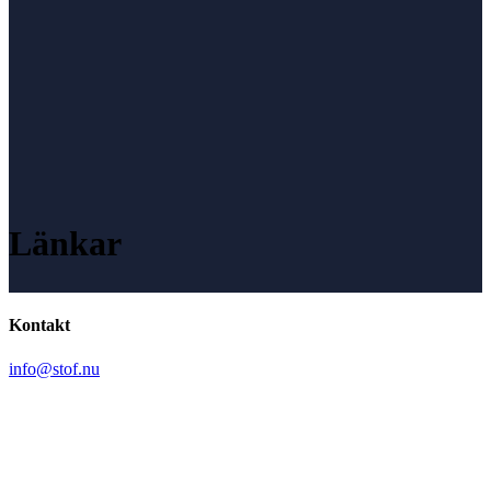
Länkar
Kontakt
info@stof.nu
Stockholms Ornitologiska Förening
c/o Yvonne Blombäck
Sikvägen 61
135 41 Tyresö