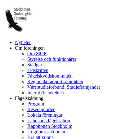
Hoppa
till
innehåll
Nyheter
Om föreningen
Om StOF
Styrelse och funktionärer
Stadgar
Tidskriften
Fågelskyddskommittén
Regionala rapportkommittén
Vårt studieförbund, Studiefrämjandet
Internt (blanketter)
Fågelskådning
Program
Reserapporter
Lokala föreningar
Landsorts fågelstation
Rapphönan Stockholm
Ungdomssektionen
Bra att kunna