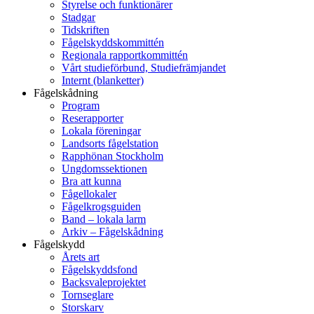
Styrelse och funktionärer
Stadgar
Tidskriften
Fågelskyddskommittén
Regionala rapportkommittén
Vårt studieförbund, Studiefrämjandet
Internt (blanketter)
Fågelskådning
Program
Reserapporter
Lokala föreningar
Landsorts fågelstation
Rapphönan Stockholm
Ungdomssektionen
Bra att kunna
Fågellokaler
Fågelkrogsguiden
Band – lokala larm
Arkiv – Fågelskådning
Fågelskydd
Årets art
Fågelskyddsfond
Backsvaleprojektet
Tornseglare
Storskarv