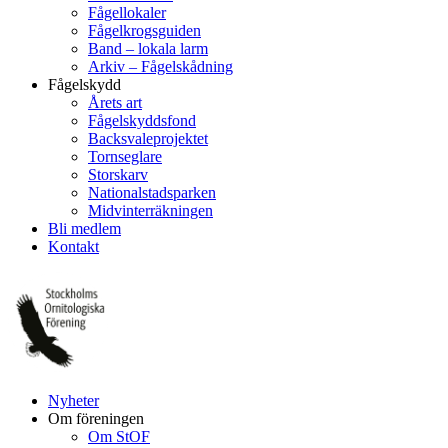
Fågellokaler
Fågelkrogsguiden
Band – lokala larm
Arkiv – Fågelskådning
Fågelskydd
Årets art
Fågelskyddsfond
Backsvaleprojektet
Tornseglare
Storskarv
Nationalstadsparken
Midvinterräkningen
Bli medlem
Kontakt
Nyheter
Om föreningen
Om StOF