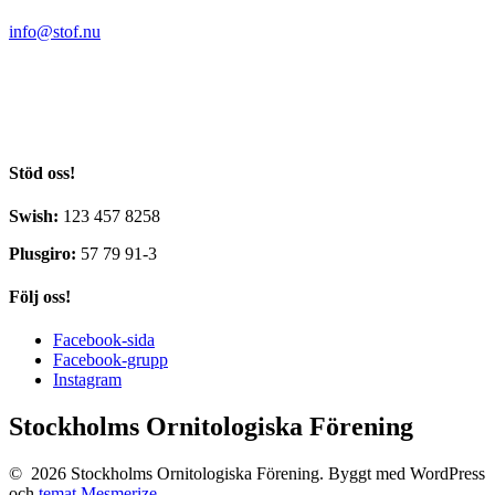
info@stof.nu
Stockholms Ornitologiska Förening
c/o Yvonne Blombäck
Sikvägen 61
135 41 Tyresö
Stöd oss!
Swish:
123 457 8258
Plusgiro:
57 79 91-3
Följ oss!
Facebook-sida
Facebook-grupp
Instagram
Stockholms Ornitologiska Förening
© 2026 Stockholms Ornitologiska Förening. Byggt med WordPress
och
temat Mesmerize