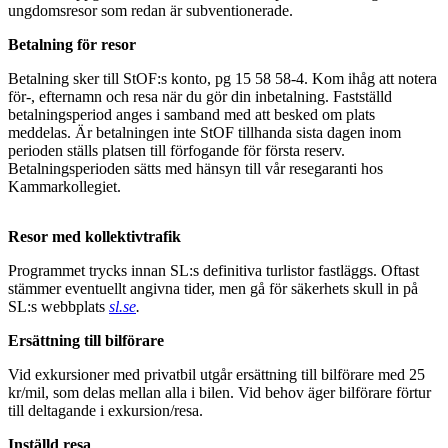
ungdomsresor som redan är subventionerade.
Betalning för resor
Betalning sker till StOF:s konto, pg 15 58 58-4. Kom ihåg att notera
för-, efternamn och resa när du gör din inbetalning. Fastställd
betalningsperiod anges i samband med att besked om plats
meddelas. Är betalningen inte StOF tillhanda sista dagen inom
perioden ställs platsen till förfogande för första reserv.
Betalningsperioden sätts med hänsyn till vår resegaranti hos
Kammarkollegiet.
Resor med kollektivtrafik
Programmet trycks innan SL:s definitiva turlistor fastläggs. Oftast
stämmer eventuellt angivna tider, men gå för säkerhets skull in på
SL:s webbplats
sl.se
.
Ersättning till bilförare
Vid exkursioner med privatbil utgår ersättning till bilförare med 25
kr/mil, som delas mellan alla i bilen. Vid behov äger bilförare förtur
till deltagande i exkursion/resa.
Inställd resa