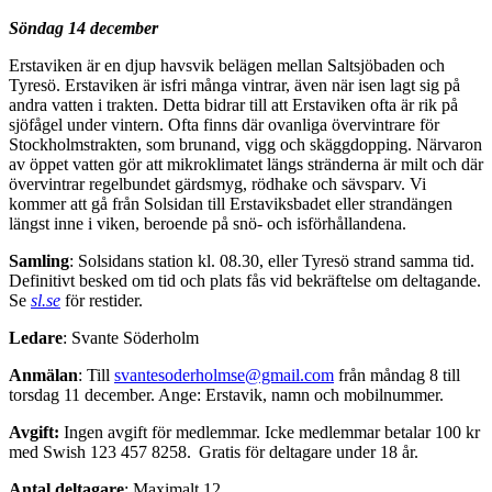
Söndag 14 december
Erstaviken är en djup havsvik belägen mellan Saltsjöbaden och
Tyresö. Erstaviken är isfri många vintrar, även när isen lagt sig på
andra vatten i trakten. Detta bidrar till att Erstaviken ofta är rik på
sjöfågel under vintern. Ofta finns där ovanliga övervintrare för
Stockholmstrakten, som brunand, vigg och skäggdopping. Närvaron
av öppet vatten gör att mikroklimatet längs stränderna är milt och där
övervintrar regelbundet gärdsmyg, rödhake och sävsparv. Vi
kommer att gå från Solsidan till Erstaviksbadet eller strandängen
längst inne i viken, beroende på snö- och isförhållandena.
Samling
: Solsidans station kl. 08.30, eller Tyresö strand samma tid.
Definitivt besked om tid och plats fås vid bekräftelse om deltagande.
Se
sl.se
för restider.
Ledare
: Svante Söderholm
Anmälan
: Till
svantesoderholmse@gmail.com
från måndag 8 till
torsdag 11 december. Ange: Erstavik, namn och mobilnummer.
Avgift:
Ingen avgift för medlemmar. Icke medlemmar betalar 100 kr
med Swish 123 457 8258. Gratis för deltagare under 18 år.
Antal deltagare
: Maximalt 12.