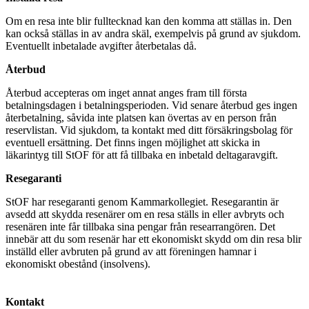
Om en resa inte blir fulltecknad kan den komma att ställas in. Den
kan också ställas in av andra skäl, exempelvis på grund av sjukdom.
Eventuellt inbetalade avgifter återbetalas då.
Återbud
Återbud accepteras om inget annat anges fram till första
betalningsdagen i betalningsperioden. Vid senare återbud ges ingen
återbetalning, såvida inte platsen kan övertas av en person från
reservlistan. Vid sjukdom, ta kontakt med ditt försäkringsbolag för
eventuell ersättning. Det finns ingen möjlighet att skicka in
läkarintyg till StOF för att få tillbaka en inbetald deltagaravgift.
Resegaranti
StOF har resegaranti genom Kammarkollegiet. Resegarantin är
avsedd att skydda resenärer om en resa ställs in eller avbryts och
resenären inte får tillbaka sina pengar från researrangören. Det
innebär att du som resenär har ett ekonomiskt skydd om din resa blir
inställd eller avbruten på grund av att föreningen hamnar i
ekonomiskt obestånd (insolvens).
Kontakt