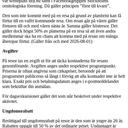
vår webbplats
stof.nu
samt i Facebookgruppen Stockholms
ornitologiska förening. Då gäller principen ”först till kvarn”.
Den som inte kommit med på en resa på grund av platsbrist kan få
förtur till en valfri kommande resa. Om resan går på våren gäller
förturen till och med våren nästa år. Samma gäller höstresor. Det
gäller dock högst 50% av platserna på en resa så att även andra
medlemmar ska ha en chans att komma med på resan om många
åberopar förtur. (Gäller från och med 2026-08-01)
Avgifter
På resor tas en avgift ut för att täcka kostnaderna för resans
genomförande. Avgiften anges under respektive programpunkt.
Priserna är oftast angivna som cirkapriser, beroende på att
programmet publiceras så långt i förväg att alla kostnader inte är helt
klara. Exakt pris och betalningsdatum anges i e-postmeddelandet
som bekräftar din anmälan.
För dagsexkursioner gäller det som står beskrivet under respektive
aktivitet.
Ungdomsrabatt
Berättigad till ungdomsrabatt på resor är den som är yngre än 26 år.
Rabatten uppgår till 50 % av det ordinarie priset. Undantaget är