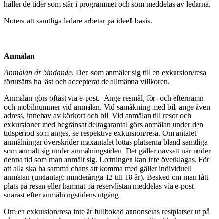
håller de tider som står i programmet och som meddelas av ledarna.
Notera att samtliga ledare arbetar på ideell basis.
Anmälan
Anmälan är bindande
. Den som anmäler sig till en exkursion/resa
förutsätts ha läst och accepterat de allmänna villkoren.
Anmälan görs oftast via e-post. Ange resmål, för- och efternamn
och mobilnummer vid anmälan. Vid samåkning med bil, ange även
adress, innehav av körkort och bil. Vid anmälan till resor och
exkursioner med begränsat deltagarantal görs anmälan under den
tidsperiod som anges, se respektive exkursion/resa. Om antalet
anmälningar överskrider maxantalet lottas platserna bland samtliga
som anmält sig under anmälningstiden. Det gäller oavsett när under
denna tid som man anmält sig. Lottningen kan inte överklagas. För
att alla ska ha samma chans att komma med gäller individuell
anmälan (undantag: minderåriga 12 till 18 år). Besked om man fått
plats på resan eller hamnat på reservlistan meddelas via e-post
snarast efter anmälningstidens utgång.
Om en exkursion/resa inte är fullbokad annonseras restplatser ut på