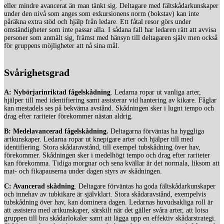
eller mindre avancerat än man tänkt sig. Deltagare med fältskådarkunskaper
under den nivå som anges som exkursionens norm (bokstav) kan inte
påräkna extra stöd och hjälp från ledare. Ett fåtal resor görs under
omständigheter som inte passar alla. I sådana fall har ledaren rätt att avvisa
personer som anmält sig, främst med hänsyn till deltagaren själv men också
för gruppens möjligheter att nå sina mål.
Svårighetsgrad
A: Nybörjarinriktad fågelskådning
. Ledarna ropar ut vanliga arter,
hjälper till med identifiering samt assisterar vid hantering av kikare. Fåglar
kan mestadels ses på bekväma avstånd. Skådningen sker i lugnt tempo och
drag efter rariteter förekommer nästan aldrig.
B: Medelavancerad fågelskådning.
Deltagarna förväntas ha hyggliga
artkunskaper. Ledarna ropar ut knepigare arter och hjälper till med
identifiering. Stora skådaravstånd, till exempel tubskådning över hav,
förekommer. Skådningen sker i medelhögt tempo och drag efter rariteter
kan förekomma. Tidiga morgnar och sena kvällar är det normala, liksom att
mat- och fikapauserna under dagen styrs av skådningen.
C: Avancerad skådning
. Deltagare förväntas ha goda fältskådarkunskaper
och innehav av tubkikare är självklart. Stora skådaravstånd, exempelvis
tubskådning över hav, kan dominera dagen. Ledarnas huvudsakliga roll är
att assistera med artkunskaper, särskilt när det gäller svåra arter, att lotsa
gruppen till bra skådarlokaler samt att lägga upp en effektiv skådarstrategi.