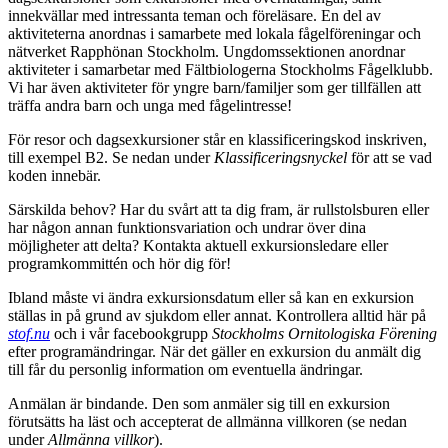
innekvällar med intressanta teman och föreläsare. En del av
aktiviteterna anordnas i samarbete med lokala fågelföreningar och
nätverket Rapphönan Stockholm. Ungdomssektionen anordnar
aktiviteter i samarbetar med Fältbiologerna Stockholms Fågelklubb.
Vi har även aktiviteter för yngre barn/familjer som ger tillfällen att
träffa andra barn och unga med fågelintresse!
För resor och dagsexkursioner står en klassificeringskod inskriven,
till exempel B2. Se nedan under
Klassificeringsnyckel
för att se vad
koden innebär.
Särskilda behov? Har du svårt att ta dig fram, är rullstolsburen eller
har någon annan funktionsvariation och undrar över dina
möjligheter att delta? Kontakta aktuell exkursionsledare eller
programkommittén och hör dig för!
Ibland måste vi ändra exkursionsdatum eller så kan en exkursion
ställas in på grund av sjukdom eller annat. Kontrollera alltid här på
stof.nu
och i vår facebookgrupp
Stockholms Ornitologiska Förening
efter programändringar. När det gäller en exkursion du anmält dig
till får du personlig information om eventuella ändringar.
Anmälan är bindande. Den som anmäler sig till en exkursion
förutsätts ha läst och accepterat de allmänna villkoren (se nedan
under
Allmänna villkor
).