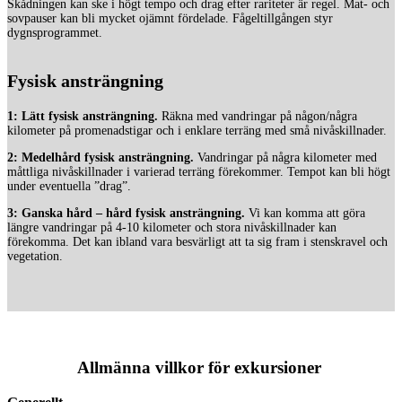
Skådningen kan ske i högt tempo och drag efter rariteter är regel. Mat- och
sovpauser kan bli mycket ojämnt fördelade. Fågeltillgången styr
dygnsprogrammet.
Fysisk ansträngning
1: Lätt fysisk ansträngning.
Räkna med vandringar på någon/några
kilometer på promenadstigar och i enklare terräng med små nivåskillnader.
2: Medelhård fysisk ansträngning.
Vandringar på några kilometer med
måttliga nivåskillnader i varierad terräng förekommer. Tempot kan bli högt
under eventuella ”drag”.
3: Ganska hård – hård fysisk ansträngning.
Vi kan komma att göra
längre vandringar på 4-10 kilometer och stora nivåskillnader kan
förekomma. Det kan ibland vara besvärligt att ta sig fram i stenskravel och
vegetation.
Allmänna villkor för exkursioner