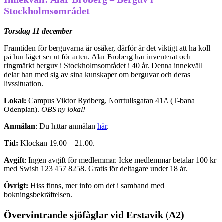
Stockholmsområdet
Torsdag 11 december
Framtiden för berguvarna är osäker, därför är det viktigt att ha koll
på hur läget ser ut för arten. Alar Broberg har inventerat och
ringmärkt berguv i Stockholmsområdet i 40 år. Denna innekväll
delar han med sig av sina kunskaper om berguvar och deras
livssituation.
Lokal:
Campus Viktor Rydberg, Norrtullsgatan 41A (T-bana
Odenplan).
OBS ny lokal!
Anmälan
: Du hittar anmälan
här
.
Tid:
Klockan 19.00 – 21.00.
Avgift
: Ingen avgift för medlemmar. Icke medlemmar betalar 100 kr
med Swish 123 457 8258. Gratis för deltagare under 18 år.
Övrigt:
Hiss finns, mer info om det i samband med
bokningsbekräftelsen.
Övervintrande sjöfåglar vid Erstavik (A2)