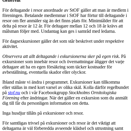
Generellt
För deltagande i resor anordnade av StOF gäller att man är medlem i
föreningen. Betalande medlemmar i StOF har förtur till deltagande i
resor om fler anmäler sig än det finns plats för. Minimiålder för att
delta på resor är 12 år. För deltagare mellan 12 och 18 år krävs att
målsman följer med. Undantag kan ges i samråd med ledarna.
För dagsexkursioner gäller det som står beskrivet under respektive
aktivitet.
Observera att allt deltagande i exkursionerna sker på egen risk
. På
exkursioner som innebär resor och övernattningar åligger det varje
deltagare att ha en egen försäkring som täcker kostnader för
avbeställning, eventuella skador eller olyckor.
Ibland måste vi ändra i programmet. Exkursioner kan tillkomma
eller ställas in med kort varsel av olika skäl. Kolla därför regelbundet
på
stof.nu
och i vår Facebookgrupp
Stockholms Ornitologiska
Förening
efter ändringar. När det gäller en exkursion som du anmält
dig till får du personligen information om detta.
Inga husdjur tillåts på exkursioner och resor.
För samtligas trivsel på exkursioner och resor är det viktigt att
deltagarna är väl förberedda avseende klädsel och utrustning samt