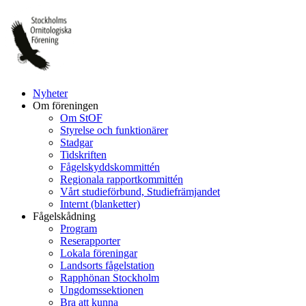
Hoppa
till
innehåll
Nyheter
Om föreningen
Om StOF
Styrelse och funktionärer
Stadgar
Tidskriften
Fågelskyddskommittén
Regionala rapportkommittén
Vårt studieförbund, Studiefrämjandet
Internt (blanketter)
Fågelskådning
Program
Reserapporter
Lokala föreningar
Landsorts fågelstation
Rapphönan Stockholm
Ungdomssektionen
Bra att kunna