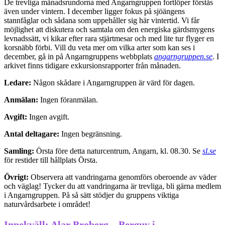
De trevliga månadsrundorna med Angarngruppen fortlöper förstås
även under vintern. I december ligger fokus på sjöängens
stannfåglar och sådana som uppehåller sig här vintertid. Vi får
möjlighet att diskutera och samtala om den energiska gärdsmygens
levnadssätt, vi kikar efter rara stjärtmesar och med lite tur flyger en
korsnäbb förbi. Vill du veta mer om vilka arter som kan ses i
december, gå in på Angarngruppens webbplats
angarngruppen.se
. I
arkivet finns tidigare exkursionsrapporter från månaden.
Ledare:
Någon skådare i Angarngruppen är värd för dagen.
Anmälan:
Ingen föranmälan.
Avgift:
Ingen avgift.
Antal deltagare:
Ingen begränsning.
Samling:
Örsta före detta naturcentrum, Angarn, kl. 08.30. Se
sl.se
för restider till hållplats Örsta.
Övrigt:
Observera att vandringarna genomförs oberoende av väder
och väglag! Tycker du att vandringarna är trevliga, bli gärna medlem
i Angarngruppen. På så sätt stödjer du gruppens viktiga
naturvårdsarbete i området!
Innekväll: Alar Broberg – Berguv i