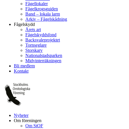
Fågellokaler
Fågelkrogsguiden
Band – lokala larm
Arkiv – Fågelskådning
Fågelskydd
Årets art
Fågelskyddsfond
Backsvaleprojektet
Tornseglare
Storskarv
Nationalstadsparken
Midvinterräkningen
Bli medlem
Kontakt
Nyheter
Om föreningen
Om StOF