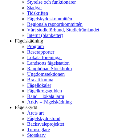
Styrelse och funktionärer
Stadgar
Tidskriften
Fågelskyddskommittén
Regionala rapportkommittén
Vårt studieförbund, Studiefrämjandet
Internt (blanketter)
Fågelskådning
Program
Reserapporter
Lokala föreningar
Landsorts fågelstation
Rapphönan Stockholm
Ungdomssektionen
Bra att kunna
Fågellokaler
Fågelkrogsguiden
Band – lokala larm
Arkiv – Fågelskådning
Fågelskydd
Årets art
Fågelskyddsfond
Backsvaleprojektet
Tornseglare
Storskarv