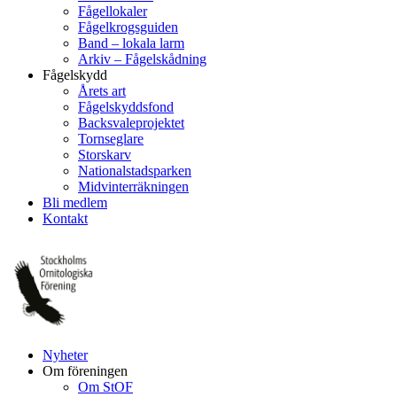
Fågellokaler
Fågelkrogsguiden
Band – lokala larm
Arkiv – Fågelskådning
Fågelskydd
Årets art
Fågelskyddsfond
Backsvaleprojektet
Tornseglare
Storskarv
Nationalstadsparken
Midvinterräkningen
Bli medlem
Kontakt
Nyheter
Om föreningen
Om StOF