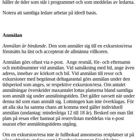
håller de tider som står i programmet och som meddelas av ledarna.
Notera att samtliga ledare arbetar på ideell basis.
Anmälan
Anmälan är bindande
. Den som anmäler sig till en exkursion/resa
förutsätts ha läst och accepterat de allmänna villkoren.
Anmälan görs oftast via e-post. Ange resmål, för- och efternamn
och mobilnummer vid anmälan. Vid samåkning med bil, ange även
adress, innehav av körkort och bil. Vid anmälan till resor och
exkursioner med begränsat deltagarantal görs anmälan under den
tidsperiod som anges, se respektive exkursion/resa. Om antalet
anmälningar överskrider maxantalet lottas platserna bland samtliga
som anmält sig under anmälningstiden. Det gäller oavsett när under
denna tid som man anmält sig. Lottningen kan inte överklagas. För
att alla ska ha samma chans att komma med gäller individuell
anmälan (undantag: minderåriga 12 till 18 år). Besked om man fått
plats på resan eller hamnat på reservlistan meddelas via e-post
snarast efter anmälningstidens utgång.
Om en exkursion/resa inte är fullbokad annonseras restplatser ut på