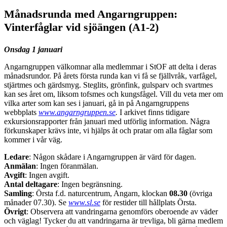
Månadsrunda med Angarngruppen:
Vinterfåglar vid sjöängen (A1-2)
Onsdag 1 januari
Angarngruppen välkomnar alla medlemmar i StOF att delta i deras
månadsrundor. På årets första runda kan vi få se fjällvråk, varfågel,
stjärtmes och gärdsmyg. Steglits, grönfink, gulsparv och svartmes
kan ses året om, liksom tofsmes och kungsfågel. Vill du veta mer om
vilka arter som kan ses i januari, gå in på Angarngruppens
webbplats
www.angarngruppen.se
.
I arkivet finns tidigare
exkursionsrapporter från januari med utförlig information. Några
förkunskaper krävs inte, vi hjälps åt och pratar om alla fåglar som
kommer i vår väg.
Ledare
: Någon skådare i Angarngruppen är värd för dagen.
Anmälan
: Ingen föranmälan.
Avgift
: Ingen avgift.
Antal deltagare
: Ingen begränsning.
Samling
: Örsta f.d. naturcentrum, Angarn, klockan
08.30
(övriga
månader 07.30). Se
www.sl.se
för restider till hållplats Örsta.
Övrigt
: Observera att vandringarna genomförs oberoende av väder
och väglag! Tycker du att vandringarna är trevliga, bli gärna medlem