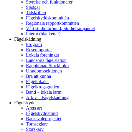
Styrelse och funktionärer
Stadgar
Tidskriften
Fågelskyddskommittén
Regionala rapportkommittén
Vårt studieförbund, Studiefrämjandet
Internt (blanketter)
Fågelskådning
Program
Reserapporter
Lokala föreningar
Landsorts fågelstation
Rapphönan Stockholm
Ungdomssektionen
Bra att kunna
Fågellokaler
Fågelkrogsguiden
Band – lokala larm
Arkiv – Fågelskådning
Fågelskydd
Årets art
Fågelskyddsfond
Backsvaleprojektet
Tornseglare
Storskarv