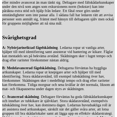
eller mindre avancerat än man tänkt sig. Deltagare med fältskådarkunskaper
under den nivå som anges som exkursionens norm (bokstav) kan inte
påräkna extra stöd och hjälp från ledare. Ett fåtal resor görs under
omständigheter som inte passar alla. I sådana fall har ledaren rätt att avvisa
personer som anmält sig, främst med hänsyn till deltagaren själv men också
för gruppens möjligheter att nå sina mål.
Svårighetsgrad
A: Nybörjarinriktad fågelskådning
. Ledarna ropar ut vanliga arter,
hjälper till med identifiering samt assisterar vid hantering av kikare. Fåglar
kan mestadels ses på bekväma avstånd. Skådningen sker i lugnt tempo och
drag efter rariteter förekommer nästan aldrig.
B: Medelavancerad fågelskådning.
Deltagarna förväntas ha hyggliga
artkunskaper. Ledarna ropar ut knepigare arter och hjälper till med
identifiering. Stora skådaravstånd, till exempel tubskådning över hav,
förekommer. Skådningen sker i medelhögt tempo och drag efter rariteter
kan förekomma. Tidiga morgnar och sena kvällar är det normala, liksom att
mat- och fikapauserna under dagen styrs av skådningen.
C: Avancerad skådning
. Deltagare förväntas ha goda fältskådarkunskaper
och innehav av tubkikare är självklart. Stora skådaravstånd, exempelvis
tubskådning över hav, kan dominera dagen. Ledarnas huvudsakliga roll är
att assistera med artkunskaper, särskilt när det gäller svåra arter, att lotsa
gruppen till bra skådarlokaler samt att lägga upp en effektiv skådarstrategi.