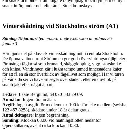
kul snack och bilder från tidigare rallyupplagor och fyll på med nytt
snack inför, under och efter årets Stockholmskryss.
Vinterskådning vid Stockholms ström (A1)
Söndag 19 januari
(en motsvarande exkursion anordnas 26
januari)
Här bjuds det på klassisk vinterskådning mitt i centrala Stockholm.
De öppna vattnen runt Strömmen ger goda övervintringsmöjligheter
för många fåglar så som brunand, skäggdopping, vigg, storskrake
och knipa. Vandringen går i lugnt tempo utmed innerstadens kajer
för att få en så stor överblick av fågellivet som möjligt. Har vi turen
på vår sida ser vi havsörn segla över staden, eller en duvhök på
snabb jakt efter något ätbart.
Ledare
: Lasse Berglund, tel 070-533 29 09.
Anmälan
: Ingen föranmälan.
Avgift
: Ingen avgift för medlemmar. 100 kr för icke medlem (swisha
123 457 8258), skådare under 18 år deltar gratis.
Antal deltagare
: Ingen begränsning.
Samling
: Klockan 08.00 vid matningsflotten nedanför
Operakällaren, avslut cirka klockan 10.30.