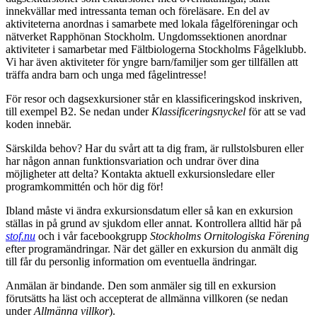
innekvällar med intressanta teman och föreläsare. En del av
aktiviteterna anordnas i samarbete med lokala fågelföreningar och
nätverket Rapphönan Stockholm. Ungdomssektionen anordnar
aktiviteter i samarbetar med Fältbiologerna Stockholms Fågelklubb.
Vi har även aktiviteter för yngre barn/familjer som ger tillfällen att
träffa andra barn och unga med fågelintresse!
För resor och dagsexkursioner står en klassificeringskod inskriven,
till exempel B2. Se nedan under
Klassificeringsnyckel
för att se vad
koden innebär.
Särskilda behov? Har du svårt att ta dig fram, är rullstolsburen eller
har någon annan funktionsvariation och undrar över dina
möjligheter att delta? Kontakta aktuell exkursionsledare eller
programkommittén och hör dig för!
Ibland måste vi ändra exkursionsdatum eller så kan en exkursion
ställas in på grund av sjukdom eller annat. Kontrollera alltid här på
stof.nu
och i vår facebookgrupp
Stockholms Ornitologiska Förening
efter programändringar. När det gäller en exkursion du anmält dig
till får du personlig information om eventuella ändringar.
Anmälan är bindande. Den som anmäler sig till en exkursion
förutsätts ha läst och accepterat de allmänna villkoren (se nedan
under
Allmänna villkor
).