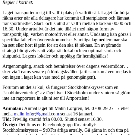
Regler i korthet:
Laget transporterar sig till valfri plats på valfritt sätt. Laget får börja
räkna arter när alla deltagare har kommit till startplatsen och lämnat
transportmedlet. Start- och sluttid är valfri mellan klockan 00.00 och
16.30. Under artrallyt är det inte tillåtet med någon form av
transporthjälp, varken motordrivet eller annat. Undantag kan göras i
specifika fall efter överenskommelse. Samtliga lagmedlemmar ska
ha sett eller hört fågeln för att den ska få räknas. En avgörande
strategi blir givetvis att välja rätt lokal och en optimal start- och
slutpunkt. Lagens lokaler och upplägg får hemlighållas!
Artgenomgång, snack och betraktelser över dagens vedermödor….
sker via Teams senare på lördagskvällen (artlistan kan även mejlas in
om ingen i laget kan vara med på genomgången).
Förutom att det är kul, så fungerar Stockholmskrysset som en
”snabbinventering” av fågellivet i Stockholm under vintern så glöm
inte att rapportera in allt ni ser till Artportalen!
Anmälan:
Anmäl laget till Malin Löfgren, tel. 0708-29 27 17 eller
mejla
malin.lofgr@gmail.com
senast 16 januari.
Tid:
Frivillig starttid från 00.00. Sluttid senast 16.30.
Övrigt:
Det finns en Facebookgrupp för artrallyt:
Stockholmskrysset – StOF:s årliga artrally. Gå gärna in och titta på