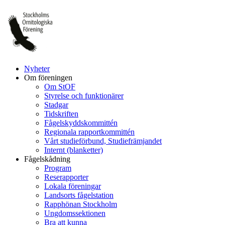
Hoppa
till
innehåll
Nyheter
Om föreningen
Om StOF
Styrelse och funktionärer
Stadgar
Tidskriften
Fågelskyddskommittén
Regionala rapportkommittén
Vårt studieförbund, Studiefrämjandet
Internt (blanketter)
Fågelskådning
Program
Reserapporter
Lokala föreningar
Landsorts fågelstation
Rapphönan Stockholm
Ungdomssektionen
Bra att kunna