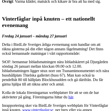
Övrigt
: Varma kläder, matsäck och kikare är bra att ha med sig.
Vinterfåglar inpå knuten – ett nationellt
evenemang
Fredag 24 januari – måndag 27 januari
Delta i BirdLife Sveriges årliga evenemang som handlar om att
räkna gästerna på din eller någon annans fågelmatning! Det finns
också bemannade matningar i vårt rapportområde:
StOF: bemannar Isbladsmatningen nära Isbladskärret på Djurgården
söndag 26 januari mellan klockan 09.00 och 12.00.
Isbladsmatningen ligger strax norr om Tsunamimonumentet och nära
busshållplats Thielska galleriet (buss 67). Man kan också ta
pendelbåt 80 till hållplats Blockhusudden och gå därifrån. Du får
gärna hjälpa till att räkna arter och antal.
Kolla de lokala föreningarnas webbplatser för att se om de har
aktiviteter på gång. Föreningarna hittar du
här
.
Inrapportering sker via BirdLife Sveriges webbplats för Vinterfåglar
inpå knuten,
www.vinterfaglar.se
,
per brev eller via appen