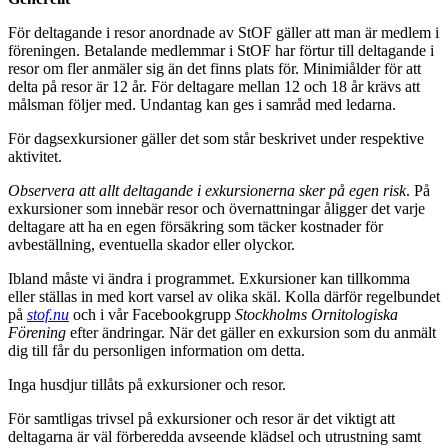
För deltagande i resor anordnade av StOF gäller att man är medlem i
föreningen. Betalande medlemmar i StOF har förtur till deltagande i
resor om fler anmäler sig än det finns plats för. Minimiålder för att
delta på resor är 12 år. För deltagare mellan 12 och 18 år krävs att
målsman följer med. Undantag kan ges i samråd med ledarna.
För dagsexkursioner gäller det som står beskrivet under respektive
aktivitet.
Observera att allt deltagande i exkursionerna sker på egen risk
. På
exkursioner som innebär resor och övernattningar åligger det varje
deltagare att ha en egen försäkring som täcker kostnader för
avbeställning, eventuella skador eller olyckor.
Ibland måste vi ändra i programmet. Exkursioner kan tillkomma
eller ställas in med kort varsel av olika skäl. Kolla därför regelbundet
på
stof.nu
och i vår Facebookgrupp
Stockholms Ornitologiska
Förening
efter ändringar. När det gäller en exkursion som du anmält
dig till får du personligen information om detta.
Inga husdjur tillåts på exkursioner och resor.
För samtligas trivsel på exkursioner och resor är det viktigt att
deltagarna är väl förberedda avseende klädsel och utrustning samt