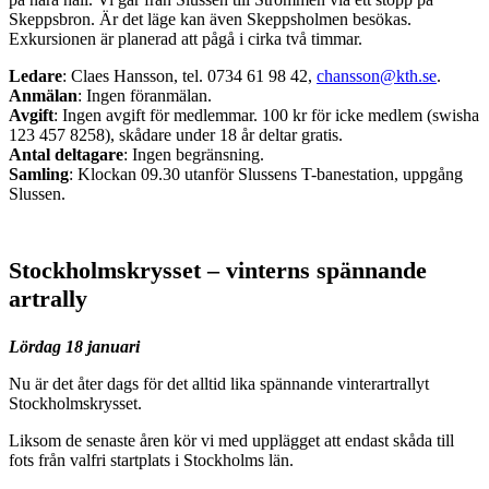
Skeppsbron. Är det läge kan även Skeppsholmen besökas.
Exkursionen är planerad att pågå i cirka två timmar.
Ledare
: Claes Hansson, tel. 0734 61 98 42,
chansson@kth.se
.
Anmälan
: Ingen föranmälan.
Avgift
: Ingen avgift för medlemmar. 100 kr för icke medlem (swisha
123 457 8258), skådare under 18 år deltar gratis.
Antal deltagare
: Ingen begränsning.
Samling
: Klockan 09.30 utanför Slussens T-banestation, uppgång
Slussen.
Stockholmskrysset – vinterns spännande
artrally
Lördag 18 januari
Nu är det åter dags för det alltid lika spännande vinterartrallyt
Stockholmskrysset.
Liksom de senaste åren kör vi med upplägget att endast skåda till
fots från valfri startplats i Stockholms län.