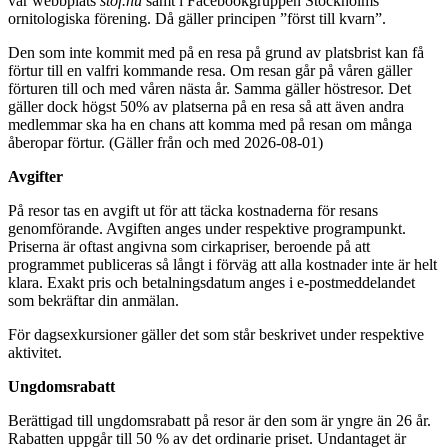
vår webbplats
stof.nu
samt i Facebookgruppen Stockholms
ornitologiska förening. Då gäller principen ”först till kvarn”.
Den som inte kommit med på en resa på grund av platsbrist kan få
förtur till en valfri kommande resa. Om resan går på våren gäller
förturen till och med våren nästa år. Samma gäller höstresor. Det
gäller dock högst 50% av platserna på en resa så att även andra
medlemmar ska ha en chans att komma med på resan om många
åberopar förtur. (Gäller från och med 2026-08-01)
Avgifter
På resor tas en avgift ut för att täcka kostnaderna för resans
genomförande. Avgiften anges under respektive programpunkt.
Priserna är oftast angivna som cirkapriser, beroende på att
programmet publiceras så långt i förväg att alla kostnader inte är helt
klara. Exakt pris och betalningsdatum anges i e-postmeddelandet
som bekräftar din anmälan.
För dagsexkursioner gäller det som står beskrivet under respektive
aktivitet.
Ungdomsrabatt
Berättigad till ungdomsrabatt på resor är den som är yngre än 26 år.
Rabatten uppgår till 50 % av det ordinarie priset. Undantaget är