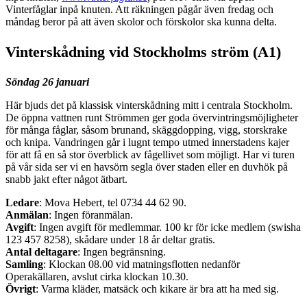
Vinterfåglar inpå knuten. Att räkningen pågår även fredag och
måndag beror på att även skolor och förskolor ska kunna delta.
Vinterskådning vid Stockholms ström (A1)
Söndag 26 januari
Här bjuds det på klassisk vinterskådning mitt i centrala Stockholm.
De öppna vattnen runt Strömmen ger goda övervintringsmöjligheter
för många fåglar, såsom brunand, skäggdopping, vigg, storskrake
och knipa. Vandringen går i lugnt tempo utmed innerstadens kajer
för att få en så stor överblick av fågellivet som möjligt. Har vi turen
på vår sida ser vi en havsörn segla över staden eller en duvhök på
snabb jakt efter något ätbart.
Ledare
: Mova Hebert, tel 0734 44 62 90.
Anmälan
: Ingen föranmälan.
Avgift
: Ingen avgift för medlemmar. 100 kr för icke medlem (swisha
123 457 8258), skådare under 18 år deltar gratis.
Antal deltagare
: Ingen begränsning.
Samling
: Klockan 08.00 vid matningsflotten nedanför
Operakällaren, avslut cirka klockan 10.30.
Övrigt
: Varma kläder, matsäck och kikare är bra att ha med sig.