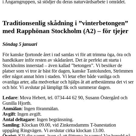
i Angarngruppen, så stödjer du deras naturvårdsarbete i området.
Traditionsenlig skådning i ”vinterbetongen”
med Rapphönan Stockholm (A2) – för tjejer
Söndag 5 januari
För kanske fjortonde året i rad samlas vi för att trimma öga, öra och
handkikare inför resten av skådaråret. Det är perfekt att starta i
Stockholms innerstad – även kallad ”betongen”. Vi besöker de
platser som vi tror är bäst för dagen, kanske Tantolunden, Strömmen
eller något annat hörn i staden. Vi letar efter både vanliga och
ovanliga arter, alla medverkar och hjälps åt att artbestämma det vi ser
och hör. Vi avslutar på lämpligt fik och summerar dagen.
Ledare
: Mova Hebert, tel. 0734-44 62 90, Susann Östergård och
Gunilla Hjorth.
Anmälan
: Ingen föranmälan.
Avgift
: Ingen avgift.
Antal deltagare
: Ingen begränsning.
Samling
: Klockan 09.00, vid Zinkensdamms T-banestation
uppgång Ringvägen. Vi avslutar cirka klockan 13.00.
Övrigt
: Klä dig varmt, även så att fötterna är varma! Var beredd på