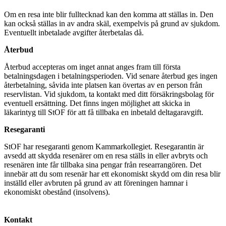
Om en resa inte blir fulltecknad kan den komma att ställas in. Den
kan också ställas in av andra skäl, exempelvis på grund av sjukdom.
Eventuellt inbetalade avgifter återbetalas då.
Återbud
Återbud accepteras om inget annat anges fram till första
betalningsdagen i betalningsperioden. Vid senare återbud ges ingen
återbetalning, såvida inte platsen kan övertas av en person från
reservlistan. Vid sjukdom, ta kontakt med ditt försäkringsbolag för
eventuell ersättning. Det finns ingen möjlighet att skicka in
läkarintyg till StOF för att få tillbaka en inbetald deltagaravgift.
Resegaranti
StOF har resegaranti genom Kammarkollegiet. Resegarantin är
avsedd att skydda resenärer om en resa ställs in eller avbryts och
resenären inte får tillbaka sina pengar från researrangören. Det
innebär att du som resenär har ett ekonomiskt skydd om din resa blir
inställd eller avbruten på grund av att föreningen hamnar i
ekonomiskt obestånd (insolvens).
Kontakt