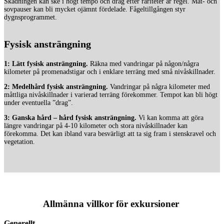
Skådningen kan ske i högt tempo och drag efter rariteter är regel. Mat- och
sovpauser kan bli mycket ojämnt fördelade. Fågeltillgången styr
dygnsprogrammet.
Fysisk ansträngning
1: Lätt fysisk ansträngning.
Räkna med vandringar på någon/några
kilometer på promenadstigar och i enklare terräng med små nivåskillnader.
2: Medelhård fysisk ansträngning.
Vandringar på några kilometer med
måttliga nivåskillnader i varierad terräng förekommer. Tempot kan bli högt
under eventuella ”drag”.
3: Ganska hård – hård fysisk ansträngning.
Vi kan komma att göra
längre vandringar på 4-10 kilometer och stora nivåskillnader kan
förekomma. Det kan ibland vara besvärligt att ta sig fram i stenskravel och
vegetation.
Allmänna villkor för exkursioner
Generellt