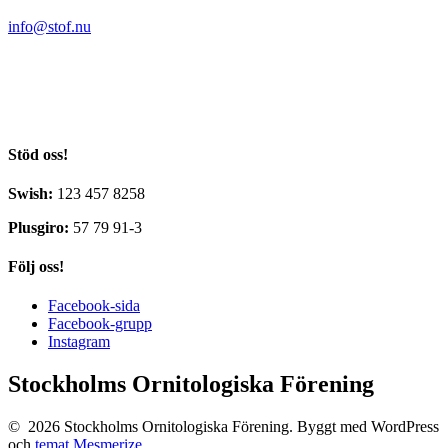
info@stof.nu
Stockholms Ornitologiska Förening
c/o Yvonne Blombäck
Sikvägen 61
135 41 Tyresö
Stöd oss!
Swish:
123 457 8258
Plusgiro:
57 79 91-3
Följ oss!
Facebook-sida
Facebook-grupp
Instagram
Stockholms Ornitologiska Förening
© 2026 Stockholms Ornitologiska Förening. Byggt med WordPress
och
temat Mesmerize