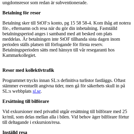
ungdomsresor som redan är subventionerade.
Betalning för resor
Betalning sker till StOF:s konto, pg 15 58 58-4. Kom ihåg att notera
för-, efternamn och resa när du gör din inbetalning. Fastställd
betalningsperiod anges i samband med att besked om plats
meddelas. Är betalningen inte StOF tillhanda sista dagen inom
perioden ställs platsen till förfogande för första reserv.
Betalningsperioden sätts med hänsyn till vår resegaranti hos
Kammarkollegiet.
Resor med kollektivtrafik
Programmet trycks innan SL:s definitiva turlistor fastläggs. Oftast
stämmer eventuellt angivna tider, men gå för säkerhets skull in på
SL:s webbplats
sl.se
.
Ersättning till bilförare
Vid exkursioner med privatbil utgår ersättning till bilförare med 25
kr/mil, som delas mellan alla i bilen. Vid behov äger bilförare förtur
till deltagande i exkursion/resa.
Inställd resa