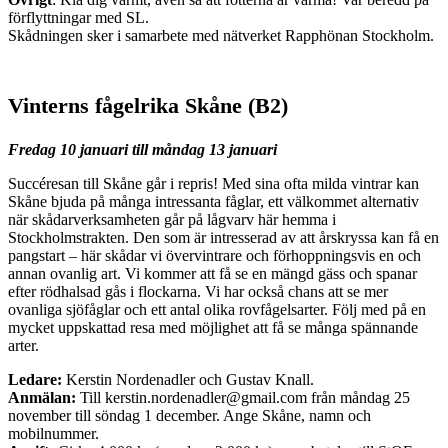
förflyttningar med SL.
Skådningen sker i samarbete med nätverket Rapphönan Stockholm.
Vinterns fågelrika Skåne (B2)
Fredag 10 januari till måndag 13 januari
Succéresan till Skåne går i repris! Med sina ofta milda vintrar kan
Skåne bjuda på många intressanta fåglar, ett välkommet alternativ
när skådarverksamheten går på lågvarv här hemma i
Stockholmstrakten. Den som är intresserad av att årskryssa kan få en
pangstart – här skådar vi övervintrare och förhoppningsvis en och
annan ovanlig art. Vi kommer att få se en mängd gäss och spanar
efter rödhalsad gås i flockarna. Vi har också chans att se mer
ovanliga sjöfåglar och ett antal olika rovfågelsarter. Följ med på en
mycket uppskattad resa med möjlighet att få se många spännande
arter.
Ledare:
Kerstin Nordenadler och Gustav Knall.
Anmälan:
Till kerstin.nordenadler@gmail.com från måndag 25
november till söndag 1 december. Ange Skåne, namn och
mobilnummer.