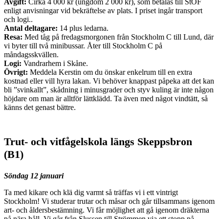
Avgift:
Cirka 4 000 kr (ungdom 2 000 kr), som betalas till StOF
enligt anvisningar vid bekräftelse av plats. I priset ingår transport
och logi..
Antal deltagare:
14 plus ledarna.
Resa:
Med tåg på fredagsmorgonen från Stockholm C till Lund, där
vi byter till två minibussar. Åter till Stockholm C på
måndagsskvällen.
Logi:
Vandrarhem i Skåne.
Övrigt:
Meddela Kerstin om du önskar enkelrum till en extra
kostnad eller vill hyra lakan. Vi behöver knappast påpeka att det kan
bli ”svinkallt”, skådning i minusgrader och styv kuling är inte någon
höjdare om man är alltför lättklädd. Ta även med något vindtätt, så
känns det genast bättre.
Trut- och vitfågelskola längs Skeppsbron
(B1)
Söndag 12 januari
Ta med kikare och klä dig varmt så träffas vi i ett vintrigt
Stockholm! Vi studerar trutar och måsar och går tillsammans igenom
art- och åldersbestämning. Vi får möjlighet att gå igenom dräkterna
på nära håll. Vi går från Slussen till Strömmen via ett stopp på