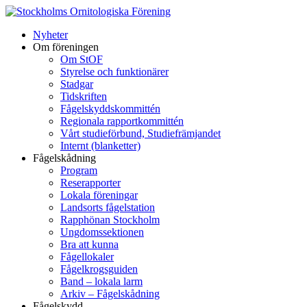
Hoppa
till
Nyheter
innehåll
Om föreningen
Om StOF
Styrelse och funktionärer
Stadgar
Tidskriften
Fågelskyddskommittén
Regionala rapportkommittén
Vårt studieförbund, Studiefrämjandet
Internt (blanketter)
Fågelskådning
Program
Reserapporter
Lokala föreningar
Landsorts fågelstation
Rapphönan Stockholm
Ungdomssektionen
Bra att kunna
Fågellokaler
Fågelkrogsguiden
Band – lokala larm
Arkiv – Fågelskådning
Fågelskydd