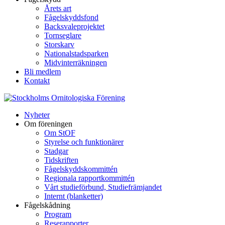
Årets art
Fågelskyddsfond
Backsvaleprojektet
Tornseglare
Storskarv
Nationalstadsparken
Midvinterräkningen
Bli medlem
Kontakt
Nyheter
Om föreningen
Om StOF
Styrelse och funktionärer
Stadgar
Tidskriften
Fågelskyddskommittén
Regionala rapportkommittén
Vårt studieförbund, Studiefrämjandet
Internt (blanketter)
Fågelskådning
Program
Reserapporter