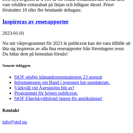
vare erhållen extrarabatt på färjan och billigare diesel. Priset
förutsätter 10 eller fler betalande deltagare.
Inspireras av reserapporter
2023-01-01
Nu när vårprogrammet för 2023 är publicerat kan det vara tillfälle att
låta sig inspireras av alla fina reserapporter från föreningens resor.
Du hittar dem på hemsidan förstås!
Senaste inläggen
StOF stödjer klimatdemonstrationen 23 augusti
Informationen om Band i regionen har uppdaterats.
Vårkväll vid Ågestasjön blir av!
Programmet för hösten publicerat.
StOF Fågelskyddsfond öppen för ansökningar!
Kontakt
info@stof.nu
Stockholms Ornitologiska Förening