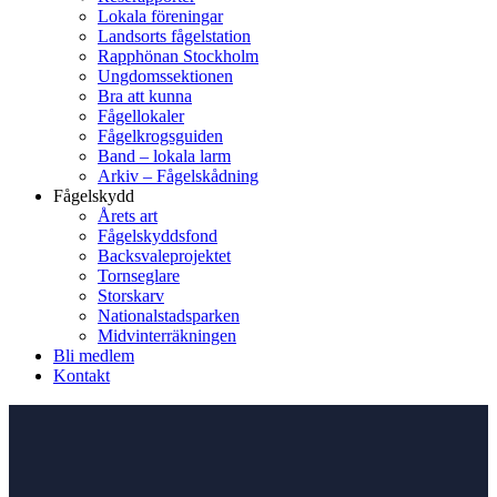
Lokala föreningar
Landsorts fågelstation
Rapphönan Stockholm
Ungdomssektionen
Bra att kunna
Fågellokaler
Fågelkrogsguiden
Band – lokala larm
Arkiv – Fågelskådning
Fågelskydd
Årets art
Fågelskyddsfond
Backsvaleprojektet
Tornseglare
Storskarv
Nationalstadsparken
Midvinterräkningen
Bli medlem
Kontakt