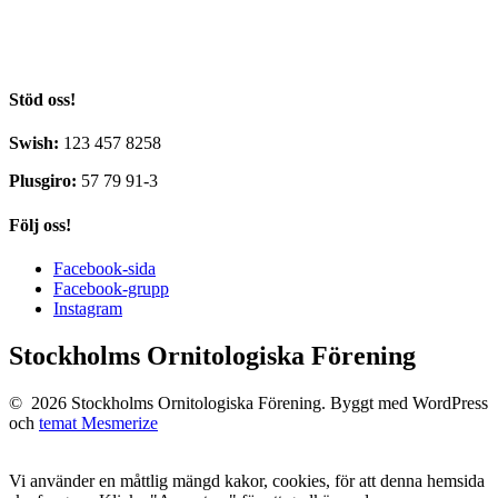
c/o Yvonne Blombäck
Sikvägen 61
135 41 Tyresö
Stöd oss!
Swish:
123 457 8258
Plusgiro:
57 79 91-3
Följ oss!
Facebook-sida
Facebook-grupp
Instagram
Stockholms Ornitologiska Förening
© 2026 Stockholms Ornitologiska Förening. Byggt med WordPress
och
temat Mesmerize
Vi använder en måttlig mängd kakor, cookies, för att denna hemsida