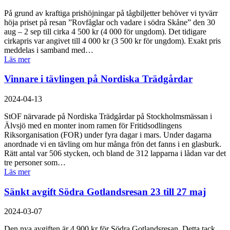
På grund av kraftiga prishöjningar på tågbiljetter behöver vi tyvärr
höja priset på resan ”Rovfåglar och vadare i södra Skåne” den 30
aug – 2 sep till cirka 4 500 kr (4 000 för ungdom). Det tidigare
cirkapris var angivet till 4 000 kr (3 500 kr för ungdom). Exakt pris
meddelas i samband med…
Läs mer
Vinnare i tävlingen på Nordiska Trädgårdar
2024-04-13
StOF närvarade på Nordiska Trädgårdar på Stockholmsmässan i
Älvsjö med en monter inom ramen för Fritidsodlingens
Riksorganisation (FOR) under fyra dagar i mars. Under dagarna
anordnade vi en tävling om hur många frön det fanns i en glasburk.
Rätt antal var 506 stycken, och bland de 312 lapparna i lådan var det
tre personer som…
Läs mer
Sänkt avgift Södra Gotlandsresan 23 till 27 maj
2024-03-07
Den nya avgiften är 4 900 kr för Södra Gotlandsresan. Detta tack