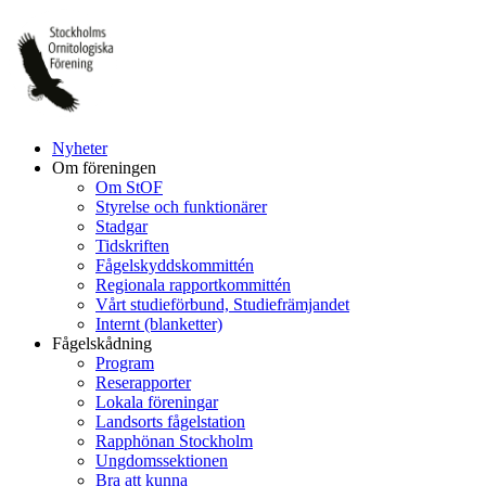
Hoppa
till
innehåll
Nyheter
Om föreningen
Om StOF
Styrelse och funktionärer
Stadgar
Tidskriften
Fågelskyddskommittén
Regionala rapportkommittén
Vårt studieförbund, Studiefrämjandet
Internt (blanketter)
Fågelskådning
Program
Reserapporter
Lokala föreningar
Landsorts fågelstation
Rapphönan Stockholm
Ungdomssektionen
Bra att kunna