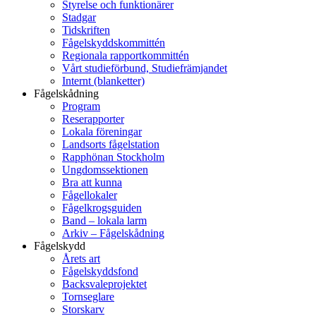
Styrelse och funktionärer
Stadgar
Tidskriften
Fågelskyddskommittén
Regionala rapportkommittén
Vårt studieförbund, Studiefrämjandet
Internt (blanketter)
Fågelskådning
Program
Reserapporter
Lokala föreningar
Landsorts fågelstation
Rapphönan Stockholm
Ungdomssektionen
Bra att kunna
Fågellokaler
Fågelkrogsguiden
Band – lokala larm
Arkiv – Fågelskådning
Fågelskydd
Årets art
Fågelskyddsfond
Backsvaleprojektet
Tornseglare
Storskarv