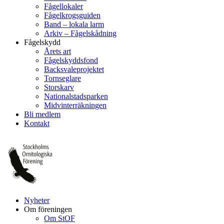
Fågellokaler
Fågelkrogsguiden
Band – lokala larm
Arkiv – Fågelskådning
Fågelskydd
Årets art
Fågelskyddsfond
Backsvaleprojektet
Tornseglare
Storskarv
Nationalstadsparken
Midvinterräkningen
Bli medlem
Kontakt
Nyheter
Om föreningen
Om StOF