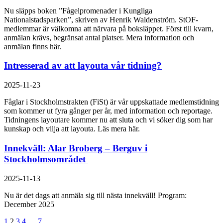
Nu släpps boken ”Fågelpromenader i Kungliga
Nationalstadsparken”, skriven av Henrik Waldenström. StOF-
medlemmar är välkomna att närvara på boksläppet. Först till kvarn,
anmälan krävs, begränsat antal platser. Mera information och
anmälan finns här.
Intresserad av att layouta vår tidning?
2025-11-23
Fåglar i Stockholmstrakten (FiSt) är vår uppskattade medlemstidning
som kommer ut fyra gånger per år, med information och reportage.
Tidningens layoutare kommer nu att sluta och vi söker dig som har
kunskap och vilja att layouta. Läs mera här.
Innekväll: Alar Broberg – Berguv i
Stockholmsområdet
2025-11-13
Nu är det dags att anmäla sig till nästa innekväll! Program:
December 2025
Inläggsnavigering
Sida
Sida
Sida
Sida
Sida
1
2
3
4
…
7