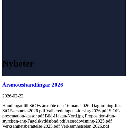
Nyheter
Årsmöteshandlingar 2026
2026-02-22
Handlingar till StOFs årsmöte den 16 mars 2026: Dagordning-for-
StOF-arsmote-2026.pdf Valberedningens-forslag-2026.pdf StOF-
presentation-kassor.pdf Bild-Hakan-Nord.jpg Proposition-fran-
styrelsen-ang-Fagelskyddsfond.pdf Arsredovisning-2025.pdf
Verksamhetsberattelse-2025.pdf Verksamhetsplan-2026.pdf