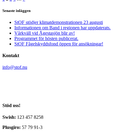
Senaste inläggen
StOF stödjer klimatdemonstrationen 23 augusti
Informationen om Band i regionen har uppdaterats.
Vårkväll vid Ågestasjön blir av!
Programmet för hösten publicerat.
StOF Fågelskyddsfond öppen för ansökningar!
Kontakt
info@stof.nu
Stockholms Ornitologiska Förening
c/o Yvonne Blombäck
Sikvägen 61
135 41 Tyresö
Stöd oss!
Swish:
123 457 8258
Plusgiro:
57 79 91-3