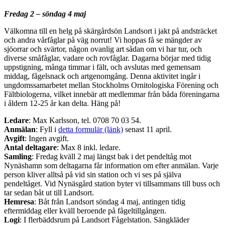
Fredag 2 – söndag 4 maj
Välkomna
till en helg på skärgårdsön Landsort i jakt på andsträcket
och andra vårfåglar på väg norrut! Vi hoppas få se mängder av
sjöorrar och svärtor, någon ovanlig art sådan om vi har tur, och
diverse småfåglar, vadare och rovfåglar. Dagarna börjar med tidig
uppstigning, många timmar i fält, och avslutas med gemensam
middag, fågelsnack och artgenomgång. Denna aktivitet ingår i
ungdomssamarbetet mellan Stockholms Ornitologiska Förening och
Fältbiologerna, vilket innebär att medlemmar från båda föreningarna
i åldern 12-25 år kan delta. Häng på!
Ledare
: Max Karlsson, tel. 0708 70 03 54.
Anmälan
: Fyll i
detta formulär (länk)
senast 11 april.
Avgift
: Ingen avgift.
Antal deltagare
: Max 8 inkl. ledare.
Samling
: Fredag kväll 2 maj längst bak i det pendeltåg mot
Nynäshamn som deltagarna får information om efter anmälan. Varje
person kliver alltså på vid sin station och vi ses på själva
pendeltåget. Vid Nynäsgård station byter vi tillsammans till buss och
tar sedan båt ut till Landsort.
Hemresa
: Båt från Landsort söndag 4 maj, antingen tidig
eftermiddag eller kväll beroende på fågeltillgången.
Logi
: I flerbäddsrum på Landsort Fågelstation. Sängkläder