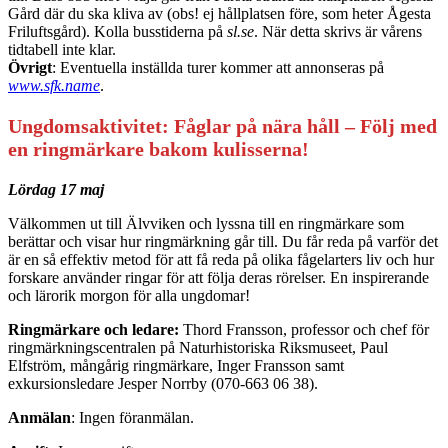
Gård där du ska kliva av (obs! ej hållplatsen före, som heter Ågesta
Friluftsgård). Kolla busstiderna på
sl.se
. När detta skrivs är vårens
tidtabell inte klar.
Övrigt
: Eventuella inställda turer kommer att annonseras på
www.sfk.name
.
Ungdomsaktivitet: Fåglar på nära håll – Följ med
en ringmärkare bakom kulisserna!
Lördag 17 maj
Välkommen ut till Älvviken och lyssna till en ringmärkare som
berättar och visar hur ringmärkning går till. Du får reda på varför det
är en så effektiv metod för att få reda på olika fågelarters liv och hur
forskare använder ringar för att följa deras rörelser. En inspirerande
och lärorik morgon för alla ungdomar!
Ringmärkare och ledare:
Thord Fransson, professor och chef för
ringmärkningscentralen på Naturhistoriska Riksmuseet, Paul
Elfström, mångårig ringmärkare, Inger Fransson samt
exkursionsledare Jesper Norrby (070-663 06 38).
Anmälan
: Ingen föranmälan.