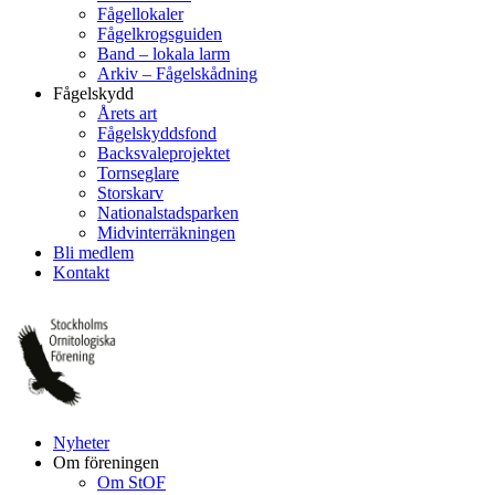
Fågellokaler
Fågelkrogsguiden
Band – lokala larm
Arkiv – Fågelskådning
Fågelskydd
Årets art
Fågelskyddsfond
Backsvaleprojektet
Tornseglare
Storskarv
Nationalstadsparken
Midvinterräkningen
Bli medlem
Kontakt
Nyheter
Om föreningen
Om StOF