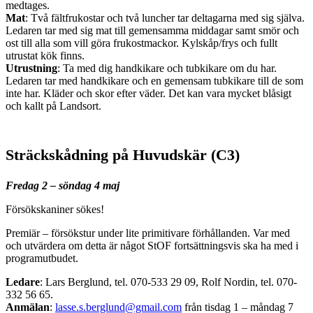
medtages.
Mat
: Två fältfrukostar och två luncher tar deltagarna med sig själva.
Ledaren tar med sig mat till gemensamma middagar samt smör och
ost till alla som vill göra frukostmackor. Kylskåp/frys och fullt
utrustat kök finns.
Utrustning
: Ta med dig handkikare och tubkikare om du har.
Ledaren tar med handkikare och en gemensam tubkikare till de som
inte har. Kläder och skor efter väder. Det kan vara mycket blåsigt
och kallt på Landsort.
Sträckskådning på Huvudskär (C3)
Fredag 2 – söndag 4 maj
Försökskaniner sökes!
Premiär – försökstur under lite primitivare förhållanden. Var med
och utvärdera om detta är något StOF fortsättningsvis ska ha med i
programutbudet.
Ledare
: Lars Berglund, tel. 070-533 29 09, Rolf Nordin, tel. 070-
332 56 65.
Anmälan
:
lasse.s.berglund@gmail.com
från tisdag 1 – måndag 7