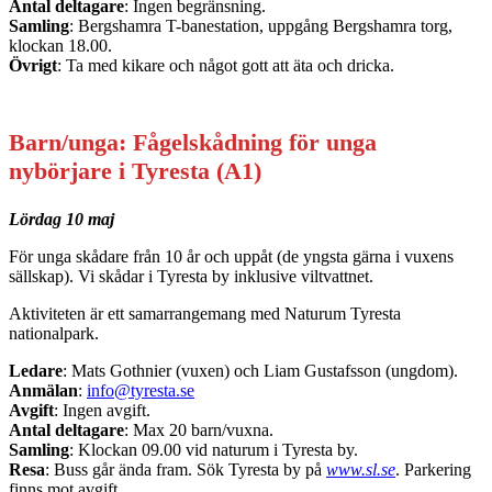
Antal deltagare
: Ingen begränsning.
Samling
: Bergshamra T-banestation, uppgång Bergshamra torg,
klockan 18.00.
Övrigt
: Ta med kikare och något gott att äta och dricka.
Barn/unga: Fågelskådning för unga
nybörjare i Tyresta (A1)
Lördag 10 maj
För unga skådare från 10 år och uppåt (de yngsta gärna i vuxens
sällskap). Vi skådar i Tyresta by inklusive viltvattnet.
Aktiviteten är ett samarrangemang med Naturum Tyresta
nationalpark.
Ledare
: Mats Gothnier (vuxen) och Liam Gustafsson (ungdom).
Anmälan
:
info@tyresta.se
Avgift
: Ingen avgift.
Antal
deltagare
: Max 20 barn/vuxna.
Samling
: Klockan 09.00 vid naturum i Tyresta by.
Resa
: Buss går ända fram. Sök Tyresta by på
www.sl.se
. Parkering
finns mot avgift.