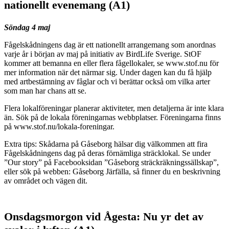
nationellt evenemang (A1)
Söndag 4 maj
Fågelskådningens dag är ett nationellt arrangemang som anordnas
varje år i början av maj på initiativ av BirdLife Sverige. StOF
kommer att bemanna en eller flera fågellokaler, se www.stof.nu för
mer information när det närmar sig. Under dagen kan du få hjälp
med artbestämning av fåglar och vi berättar också om vilka arter
som man har chans att se.
Flera lokalföreningar planerar aktiviteter, men detaljerna är inte klara
än. Sök på de lokala föreningarnas webbplatser. Föreningarna finns
på www.stof.nu/lokala-foreningar.
Extra tips: Skådarna på Gåseborg hälsar dig välkommen att fira
Fågelskådningens dag på deras förnämliga sträcklokal. Se under
”Our story” på Facebooksidan ”Gåseborg sträckräkningssällskap”,
eller sök på webben: Gåseborg Järfälla, så finner du en beskrivning
av området och vägen dit.
Onsdagsmorgon vid Ågesta: Nu yr det av