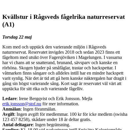
Kvällstur i Rågsveds fågelrika naturreservat
(A1)
Torsdag 22 maj
Kom med och upptäck den varierande miljön i Rågsveds
naturreservat. Reservatet invigdes 2018 och sedan 2023 finns ett
fågeltorn med utsikt över Fagersjöviken i Magelungen. I vassarna
har vi chans att se snatterand, brunand, sävsparv och kanske en
rörhöna. Skogen bjuder på småfåglar, trastar och hackspettar. I
våtmarken finns sångare och alldeles intill har en mindre hackspett
varit synlig. När det är tid att gå hem kanske näktergalen har dragit i
gång sin högst varierande sång. Kort sagt är reservatet väl värt att
upptäcka för sitt rika och varierande fågelliv.
Ledare
: Irene Bergqvist och Erik Jonsson. Mejla
erik.jonsson@stof.nu
för mer information.
Anmälan
: Ingen föranmälan.
Avgift
: Ingen avgift för medlemmar. 100 kr för icke medlem (swisha
123 457 8258), skådare under 18 år deltar gratis.
Antal deltagare
: Ingen begränsning.
Samling
: Kl. 18.00 vid parkeringen intill Snösätra Koloniområde.