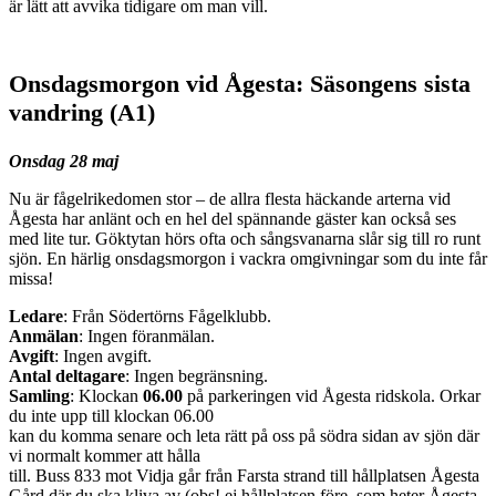
är lätt att avvika tidigare om man vill.
Onsdagsmorgon vid Ågesta: Säsongens sista
vandring (A1)
Onsdag 28 maj
Nu är fågelrikedomen stor – de allra flesta häckande arterna vid
Ågesta har anlänt och en hel del spännande gäster kan också ses
med lite tur. Göktytan hörs ofta och sångsvanarna slår sig till ro runt
sjön. En härlig onsdagsmorgon i vackra omgivningar som du inte får
missa!
Ledare
: Från Södertörns Fågelklubb.
Anmälan
: Ingen föranmälan.
Avgift
: Ingen avgift.
Antal deltagare
: Ingen begränsning.
Samling
: Klockan
06.00
på parkeringen vid Ågesta ridskola. Orkar
du inte upp till klockan 06.00
kan du komma senare och leta rätt på oss på södra sidan av sjön där
vi normalt kommer att hålla
till. Buss 833 mot Vidja går från Farsta strand till hållplatsen Ågesta
Gård där du ska kliva av (obs! ej hållplatsen före, som heter Ågesta