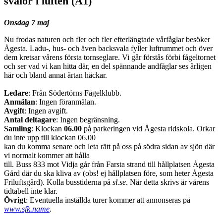
svalor i luften (A1)
Onsdag 7 maj
Nu frodas naturen och fler och fler efterlängtade vårfåglar besöker
Ågesta. Ladu-, hus- och även backsvala fyller luftrummet och över
dem kretsar vårens första tornseglare. Vi går förstås förbi fågeltornet
och ser vad vi kan hitta där, en del spännande andfåglar ses årligen
här och bland annat årtan häckar.
Ledare
: Från Södertörns Fågelklubb.
Anmälan
: Ingen föranmälan.
Avgift
: Ingen avgift.
Antal deltagare
: Ingen begränsning.
Samling
: Klockan
06.00
på parkeringen vid Ågesta ridskola. Orkar
du inte upp till klockan 06.00
kan du komma senare och leta rätt på oss på södra sidan av sjön där
vi normalt kommer att hålla
till. Buss 833 mot Vidja går från Farsta strand till hållplatsen Ågesta
Gård där du ska kliva av (obs! ej hållplatsen före, som heter Ågesta
Friluftsgård). Kolla busstiderna på
sl.se
. När detta skrivs är vårens
tidtabell inte klar.
Övrigt
: Eventuella inställda turer kommer att annonseras på
www.sfk.name
.