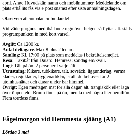
april. Ange Huvudskär, namn och mobilnummer. Meddelande om
plats erhållits fås via e-post snarast efter sista anmälningsdagen.
Observera att anmälan är bindande!
Vid väderprognos med ihållande regn över helgen så flyttas alt. ställs
programpunkten in med kort varsel.
Avgift
: Ca 1200 kr.
Antal deltagare
: Max 8 plus 2 ledare.
Samling
: Kl. 17:00 på plats som meddelas i bekräftelsemejlet.
Resa
: Taxibåt från Dalarö. Hemresa: söndag em/kväll.
Logi
: Tält på ön. 2 personer i varje tält.
Utrustning
: Kikare, tubkikare, tält, sovsäck, liggunderlag, varma
kläder, regnkläder, hygienartiklar, ja allt du behöver för 2
utomhusnätter och dagar under bar himmel.
Övrigt:
Egen medtagen mat för alla dagar, alt. trangiakök eller laga
över öppen eld. Brunn finns på ön, men ta med några liter hemifrån.
Flera torrdass finns.
Fågelmorgon vid Hemmesta sjöäng (A1)
Lördag 3 maj