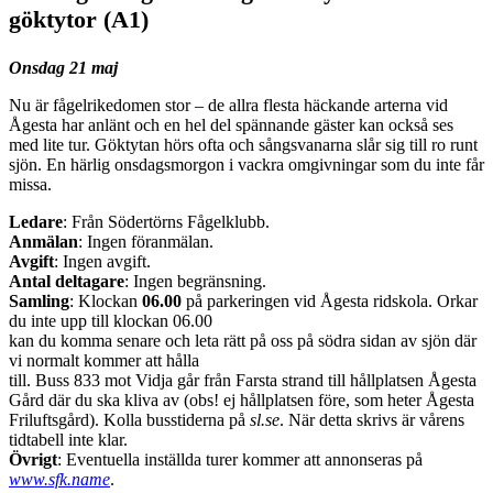
göktytor (A1)
Onsdag 21 maj
Nu är fågelrikedomen stor – de allra flesta häckande arterna vid
Ågesta har anlänt och en hel del spännande gäster kan också ses
med lite tur. Göktytan hörs ofta och sångsvanarna slår sig till ro runt
sjön. En härlig onsdagsmorgon i vackra omgivningar som du inte får
missa.
Ledare
: Från Södertörns Fågelklubb.
Anmälan
: Ingen föranmälan.
Avgift
: Ingen avgift.
Antal deltagare
: Ingen begränsning.
Samling
: Klockan
06.00
på parkeringen vid Ågesta ridskola. Orkar
du inte upp till klockan 06.00
kan du komma senare och leta rätt på oss på södra sidan av sjön där
vi normalt kommer att hålla
till. Buss 833 mot Vidja går från Farsta strand till hållplatsen Ågesta
Gård där du ska kliva av (obs! ej hållplatsen före, som heter Ågesta
Friluftsgård). Kolla busstiderna på
sl.se
. När detta skrivs är vårens
tidtabell inte klar.
Övrigt
: Eventuella inställda turer kommer att annonseras på
www.sfk.name
.