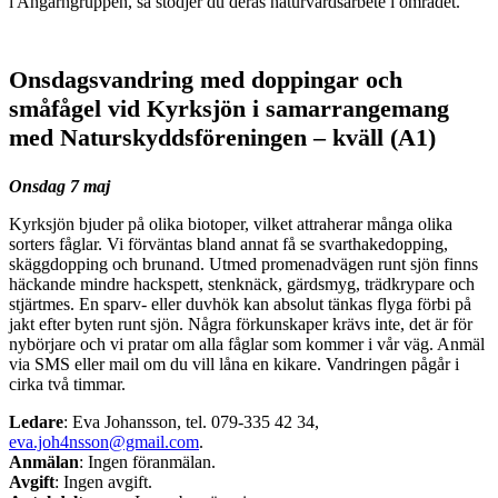
i Angarngruppen, så stödjer du deras naturvårdsarbete i området.
Onsdagsvandring med doppingar och
småfågel vid Kyrksjön i samarrangemang
med Naturskyddsföreningen – kväll (A1)
Onsdag 7 maj
Kyrksjön bjuder på olika biotoper, vilket attraherar många olika
sorters fåglar. Vi förväntas bland annat få se svarthakedopping,
skäggdopping och brunand. Utmed promenadvägen runt sjön finns
häckande mindre hackspett, stenknäck, gärdsmyg, trädkrypare och
stjärtmes. En sparv- eller duvhök kan absolut tänkas flyga förbi på
jakt efter byten runt sjön. Några förkunskaper krävs inte, det är för
nybörjare och vi pratar om alla fåglar som kommer i vår väg. Anmäl
via SMS eller mail om du vill låna en kikare. Vandringen pågår i
cirka två timmar.
Ledare
: Eva Johansson, tel. 079-335 42 34,
eva.joh4nsson@gmail.com
.
Anmälan
: Ingen föranmälan.
Avgift
: Ingen avgift.