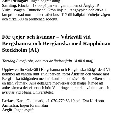
Antal deltagare
: Ingen begränsning.
Samling
: Klockan 18.00 på parkeringen mitt emot Ängby IP,
Vultejusvägen. Tunnelbana: Grön linje till Ängbyplan och cirka 1
km promenad norrut, alternativt buss 117 till hållplats Vultejusvägen
och cirka 500 m promenad söderut.
För tjejer och kvinnor – Vårkväll vid
Bergshamra och Bergianska med Rapphönan
Stockholm (A1)
Torsdag 8 maj
(obs, datumet är ändrat från 14 till 8 maj)
Upplev en fin vårkväll i Bergshamra och Bergianska trädgården! Vi
kommer att vandra runt Tivoliparken, förbi Ålkistan och vidare mot
Bergianska trädgården med närkontakt med såväl Brunnsviken som
en liten våtmark. Alla deltagare medverkar och hjälps åt med att
artbestämma det vi ser och hör. Vandringen tar cirka två timmar och
avslutas vid t-bana Universitetet.
Ledare
: Karin Oknemark, tel. 070-770 68 19 och Eva Karlsson.
Anmälan
: Ingen föranmälan
Avgift
: Ingen avgift.