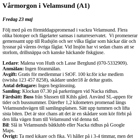
Vårmorgon i Velamsund (A1)
Fredag 23 maj
Följ med på en förmiddagspromenad i vackra Velamsund. Flera
olika biotoper och fågelarter samsas i naturreservatet. Vi promenerar
gemensamt upp till Rudsjön och ser vilka fåglar som häckar där och
lyssnar på vårens övriga fåglar. Vid Insjön har vi sedan chans att se
storlom, drillsnäppa och kanske häckande fiskgjuse.
Ledare
: Malena von Huth och Lasse Berglund (070-5332909).
Anmälan:
Ingen föranmälan.
Avgift:
Gratis för medlemmar i StOF. 100 kr.för icke medlem
(swisha 123 457 8258), skådare under18 år deltar gratis.
Antal deltagare:
Ingen begränsning.
Samling
: Klockan 07.30 på parkeringen vid Nacka ridhus.
Färdsätt: Buss
från Slussen till Kihls gård. Använd SL-appen för
tider och bussnummer. Därefter 1,2 kilometers promenad längs
Velamsundsvägen till samlingsplatsen. Sätt upp tummen och lifta
sista biten. Det är stor chans att det är en skådare som kör förbi på
den lilla vägen fram till Velamsund vid denna tid.
Bil
: Slå in Velamsunds båtklubb eller Nacka ridhus på Google
Maps.
Övrigt:
Ta med kikare och fika. Vi håller på i 3-4 timmar, men det