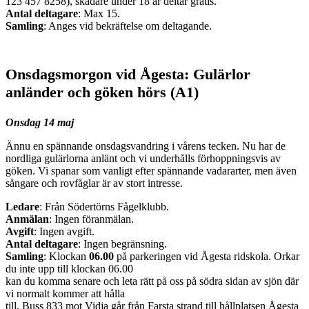
123 457 8258), skådare under 18 år deltar gratis.
Antal deltagare
: Max 15.
Samling
: Anges vid bekräftelse om deltagande.
Onsdagsmorgon vid Ågesta: Gulärlor
anländer och göken hörs (A1)
Onsdag 14 maj
Ännu en spännande onsdagsvandring i vårens tecken. Nu har de
nordliga gulärlorna anlänt och vi underhålls förhoppningsvis av
göken. Vi spanar som vanligt efter spännande vadararter, men även
sångare och rovfåglar är av stort intresse.
Ledare
: Från Södertörns Fågelklubb.
Anmälan
: Ingen föranmälan.
Avgift
: Ingen avgift.
Antal deltagare
: Ingen begränsning.
Samling
: Klockan
06.00
på parkeringen vid Ågesta ridskola. Orkar
du inte upp till klockan 06.00
kan du komma senare och leta rätt på oss på södra sidan av sjön där
vi normalt kommer att hålla
till. Buss 833 mot Vidja går från Farsta strand till hållplatsen Ågesta