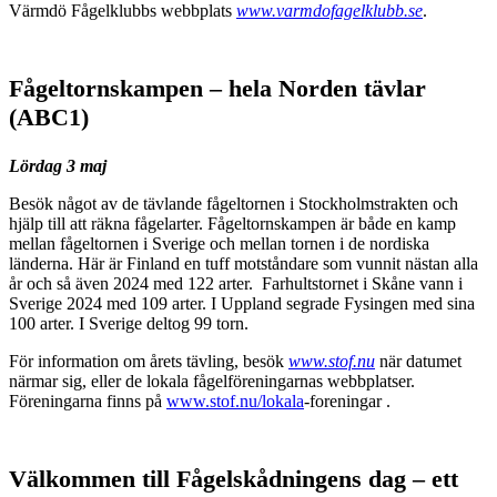
Värmdö Fågelklubbs webbplats
www.varmdofagelklubb.se
.
Fågeltornskampen – hela Norden tävlar
(ABC1)
Lördag 3 maj
Besök något av de tävlande fågeltornen i Stockholmstrakten och
hjälp till att räkna fågelarter. Fågeltornskampen är både en kamp
mellan fågeltornen i Sverige och mellan tornen i de nordiska
länderna. Här är Finland en tuff motståndare som vunnit nästan alla
år och så även 2024 med 122 arter. Farhultstornet i Skåne vann i
Sverige 2024 med 109 arter. I Uppland segrade Fysingen med sina
100 arter. I Sverige deltog 99 torn.
För information om årets tävling, besök
www.stof.nu
när datumet
närmar sig, eller de lokala fågelföreningarnas webbplatser.
Föreningarna finns på
www.stof.nu/lokala
-foreningar .
Välkommen till Fågelskådningens dag – ett