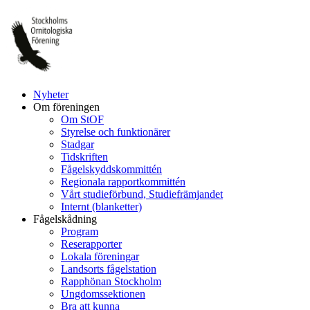
Hoppa
till
innehåll
Nyheter
Om föreningen
Om StOF
Styrelse och funktionärer
Stadgar
Tidskriften
Fågelskyddskommittén
Regionala rapportkommittén
Vårt studieförbund, Studiefrämjandet
Internt (blanketter)
Fågelskådning
Program
Reserapporter
Lokala föreningar
Landsorts fågelstation
Rapphönan Stockholm
Ungdomssektionen
Bra att kunna