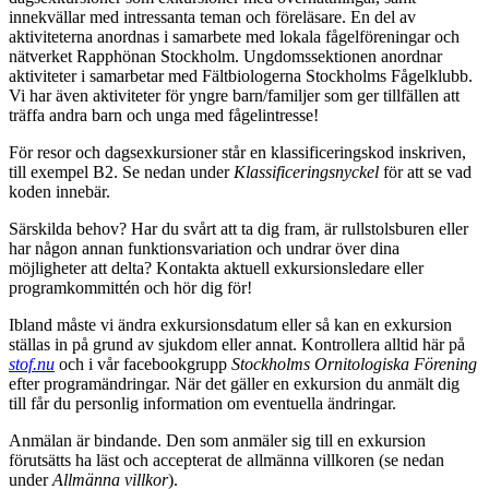
innekvällar med intressanta teman och föreläsare. En del av
aktiviteterna anordnas i samarbete med lokala fågelföreningar och
nätverket Rapphönan Stockholm. Ungdomssektionen anordnar
aktiviteter i samarbetar med Fältbiologerna Stockholms Fågelklubb.
Vi har även aktiviteter för yngre barn/familjer som ger tillfällen att
träffa andra barn och unga med fågelintresse!
För resor och dagsexkursioner står en klassificeringskod inskriven,
till exempel B2. Se nedan under
Klassificeringsnyckel
för att se vad
koden innebär.
Särskilda behov? Har du svårt att ta dig fram, är rullstolsburen eller
har någon annan funktionsvariation och undrar över dina
möjligheter att delta? Kontakta aktuell exkursionsledare eller
programkommittén och hör dig för!
Ibland måste vi ändra exkursionsdatum eller så kan en exkursion
ställas in på grund av sjukdom eller annat. Kontrollera alltid här på
stof.nu
och i vår facebookgrupp
Stockholms Ornitologiska Förening
efter programändringar. När det gäller en exkursion du anmält dig
till får du personlig information om eventuella ändringar.
Anmälan är bindande. Den som anmäler sig till en exkursion
förutsätts ha läst och accepterat de allmänna villkoren (se nedan
under
Allmänna villkor
).