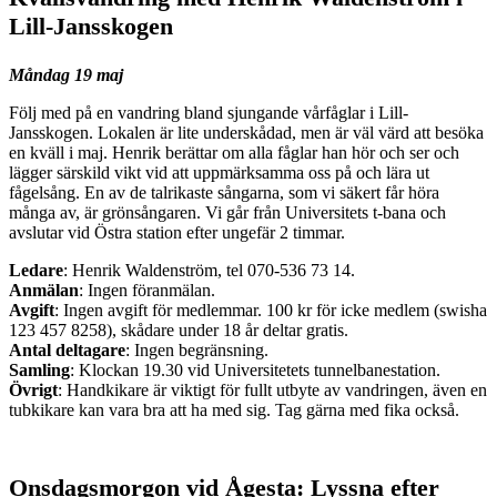
Lill-Jansskogen
Måndag 19 maj
Följ med på en vandring bland sjungande vårfåglar i Lill-
Jansskogen. Lokalen är lite underskådad, men är väl värd att besöka
en kväll i maj. Henrik berättar om alla fåglar han hör och ser och
lägger särskild vikt vid att uppmärksamma oss på och lära ut
fågelsång. En av de talrikaste sångarna, som vi säkert får höra
många av, är grönsångaren. Vi går från Universitets t-bana och
avslutar vid Östra station efter ungefär 2 timmar.
Ledare
: Henrik Waldenström, tel 070-536 73 14.
Anmälan
: Ingen föranmälan.
Avgift
: Ingen avgift för medlemmar. 100 kr för icke medlem (swisha
123 457 8258), skådare under 18 år deltar gratis.
Antal deltagare
: Ingen begränsning.
Samling
: Klockan 19.30 vid Universitetets tunnelbanestation.
Övrigt
: Handkikare är viktigt för fullt utbyte av vandringen, även en
tubkikare kan vara bra att ha med sig. Tag gärna med fika också.
Onsdagsmorgon vid Ågesta: Lyssna efter