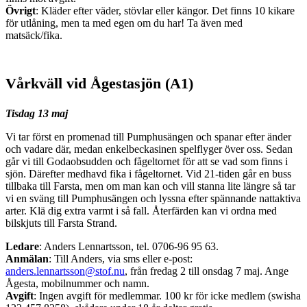
Övrigt
: Kläder efter väder, stövlar eller kängor. Det finns 10 kikare
för utlåning, men ta med egen om du har! Ta även med
matsäck/fika.
Vårkväll vid Ågestasjön (A1)
Tisdag 13 maj
Vi tar först en promenad till Pumphusängen och spanar efter änder
och vadare där, medan enkelbeckasinen spelflyger över oss. Sedan
går vi till Godaobsudden och fågeltornet för att se vad som finns i
sjön. Därefter medhavd fika i fågeltornet. Vid 21-tiden går en buss
tillbaka till Farsta, men om man kan och vill stanna lite längre så tar
vi en sväng till Pumphusängen och lyssna efter spännande nattaktiva
arter. Klä dig extra varmt i så fall. Återfärden kan vi ordna med
bilskjuts till Farsta Strand.
Ledare
: Anders Lennartsson, tel. 0706-96 95 63.
Anmälan
: Till Anders, via sms eller e-post:
anders.lennartsson@stof.nu
, från fredag 2 till onsdag 7 maj. Ange
Ågesta, mobilnummer och namn.
Avgift
: Ingen avgift för medlemmar. 100 kr för icke medlem (swisha