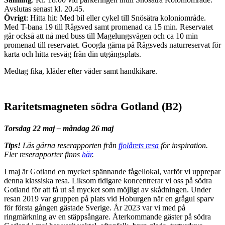
Avslutas senast kl. 20.45.
Övrigt
: Hitta hit: Med bil eller cykel till Snösätra koloniområde.
Med T-bana 19 till Rågsved samt promenad ca 15 min. Reservatet
går också att nå med buss till Magelungsvägen och ca 10 min
promenad till reservatet. Googla gärna på Rågsveds naturreservat för
karta och hitta resväg från din utgångsplats.
Medtag fika, kläder efter väder samt handkikare.
Raritetsmagneten södra Gotland (B2)
Torsdag 22 maj – måndag 26 maj
Tips!
Läs gärna reserapporten från
fjolårets resa
för inspiration.
Fler reserapporter finns
här
.
I maj är Gotland en mycket spännande fågellokal, varför vi upprepar
denna klassiska resa. Liksom tidigare koncentrerar vi oss på södra
Gotland för att få ut så mycket som möjligt av skådningen. Under
resan 2019 var gruppen på plats vid Hoburgen när en grågul sparv
för första gången gästade Sverige. År 2023 var vi med på
ringmärkning av en stäppsångare. Återkommande gäster på södra