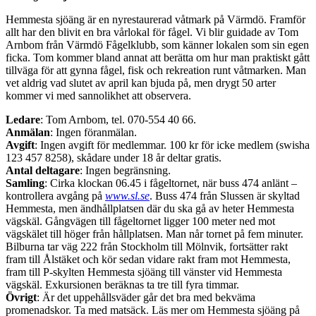
Hemmesta sjöäng är en nyrestaurerad våtmark på Värmdö. Framför
allt har den blivit en bra vårlokal för fågel. Vi blir guidade av Tom
Arnbom från Värmdö Fågelklubb, som känner lokalen som sin egen
ficka. Tom kommer bland annat att berätta om hur man praktiskt gått
tillväga för att gynna fågel, fisk och rekreation runt våtmarken. Man
vet aldrig vad slutet av april kan bjuda på, men drygt 50 arter
kommer vi med sannolikhet att observera.
Ledare
: Tom Arnbom, tel. 070-554 40 66.
Anmälan
: Ingen föranmälan.
Avgift
: Ingen avgift för medlemmar. 100 kr för icke medlem (swisha
123 457 8258), skådare under 18 år deltar gratis.
Antal deltagare
: Ingen begränsning.
Samling
: Cirka klockan 06.45 i fågeltornet, när buss 474 anlänt –
kontrollera avgång på
www.sl.se
. Buss 474 från Slussen är skyltad
Hemmesta, men ändhållplatsen där du ska gå av heter Hemmesta
vägskäl. Gångvägen till fågeltornet ligger 100 meter ned mot
vägskälet till höger från hållplatsen. Man når tornet på fem minuter.
Bilburna tar väg 222 från Stockholm till Mölnvik, fortsätter rakt
fram till Ålstäket och kör sedan vidare rakt fram mot Hemmesta,
fram till P-skylten Hemmesta sjöäng till vänster vid Hemmesta
vägskäl. Exkursionen beräknas ta tre till fyra timmar.
Övrigt
: Är det uppehållsväder går det bra med bekväma
promenadskor. Ta med matsäck. Läs mer om Hemmesta sjöäng på