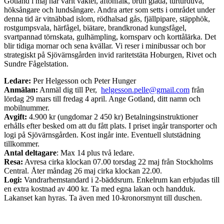
Gotland i maj har varit vaktel, aftonfalk, brun glada, turturduva,
höksångare och lundsångare. Andra arter som setts i området under
denna tid är vitnäbbad islom, rödhalsad gås, fjällpipare, stäpphök,
rostgumpsvala, härfågel, biätare, brandkronad kungsfågel,
svartpannad törnskata, gulhämpling, kornsparv och korttålärka. Det
blir tidiga mornar och sena kvällar. Vi reser i minibussar och bor
strategiskt på Sjövärnsgården invid raritetstäta Hoburgen, Rivet och
Sundre Fågelstation.
Ledare:
Per Helgesson och Peter Hunger
Anmälan:
Anmäl dig till Per,
helgesson.pelle@gmail.com
från
lördag 29 mars till fredag 4 april. Ange Gotland, ditt namn och
mobilnummer.
Avgift:
4.900 kr (ungdomar 2 450 kr) Betalningsinstruktioner
erhålls efter besked om att du fått plats. I priset ingår transporter och
logi på Sjövärnsgården. Kost ingår inte. Eventuell slutstädning
tillkommer.
Antal deltagare
: Max 14 plus två ledare.
Resa:
Avresa cirka klockan 07.00 torsdag 22 maj från Stockholms
Central. Åter måndag 26 maj cirka klockan 22.00.
Logi:
Vandrarhemstandard i 2-bäddsrum. Enkelrum kan erbjudas till
en extra kostnad av 400 kr. Ta med egna lakan och handduk.
Lakanset kan hyras. Ta även med 10-kronorsmynt till duschen.