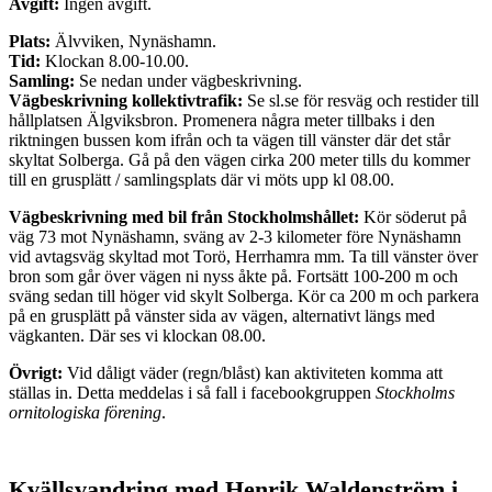
Avgift:
Ingen avgift.
Plats:
Älvviken, Nynäshamn.
Tid:
Klockan 8.00-10.00.
Samling:
Se nedan under vägbeskrivning.
Vägbeskrivning kollektivtrafik:
Se sl.se för resväg och restider till
hållplatsen Älgviksbron.
Promenera några meter tillbaks i den
riktningen bussen kom ifrån och ta vägen till vänster där det står
skyltat Solberga. Gå på den vägen cirka 200 meter tills du kommer
till en grusplätt / samlingsplats där vi möts upp kl 08.00.
Vägbeskrivning med bil från Stockholmshållet:
Kör söderut på
väg 73 mot Nynäshamn, sväng av 2-3 kilometer före Nynäshamn
vid avtagsväg skyltad mot Torö, Herrhamra mm. Ta till vänster över
bron som går över vägen ni nyss åkte på. Fortsätt 100-200 m och
sväng sedan till höger vid skylt Solberga. Kör ca 200 m och parkera
på en grusplätt på vänster sida av vägen, alternativt längs med
vägkanten. Där ses vi klockan 08.00.
Övrigt:
Vid dåligt väder (regn/blåst) kan aktiviteten komma att
ställas in. Detta meddelas i så fall i facebookgruppen
Stockholms
ornitologiska förening
.
Kvällsvandring med Henrik Waldenström i