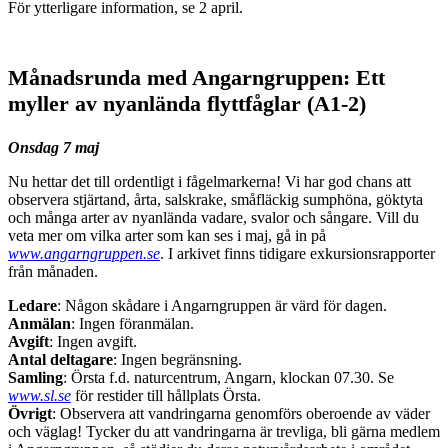
För ytterligare information, se 2 april.
Månadsrunda med Angarngruppen: Ett
myller av nyanlända flyttfåglar (A1-2)
Onsdag 7 maj
Nu hettar det till ordentligt i fågelmarkerna! Vi har god chans att
observera stjärtand, årta, salskrake, småfläckig sumphöna, göktyta
och många arter av nyanlända vadare, svalor och sångare. Vill du
veta mer om vilka arter som kan ses i maj, gå in på
www.angarngruppen.se
. I arkivet finns tidigare exkursionsrapporter
från månaden.
Ledare
: Någon skådare i Angarngruppen är värd för dagen.
Anmälan
: Ingen föranmälan.
Avgift
: Ingen avgift.
Antal deltagare
: Ingen begränsning.
Samling
: Örsta f.d. naturcentrum, Angarn, klockan 07.30. Se
www.sl.se
för restider till hållplats Örsta.
Övrigt
: Observera att vandringarna genomförs oberoende av väder
och väglag! Tycker du att vandringarna är trevliga, bli gärna medlem