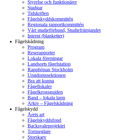
Styrelse och funktionärer
Stadgar
Tidskriften
Fågelskyddskommittén
Regionala rapportkommittén
Vårt studieförbund, Studiefrämjandet
Internt (blanketter)
Fågelskådning
Program
Reserapporter
Lokala föreningar
Landsorts fågelstation
Rapphönan Stockholm
Ungdomssektionen
Bra att kunna
Fågellokaler
Fågelkrogsguiden
Band – lokala larm
Arkiv – Fågelskådning
Fågelskydd
Årets art
Fågelskyddsfond
Backsvaleprojektet
Tornseglare
Storskarv